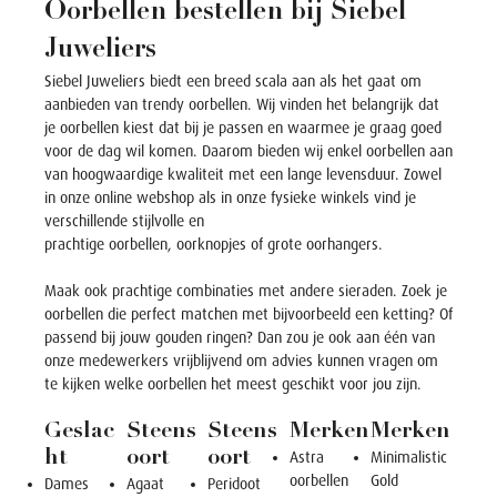
Oorbellen bestellen bij Siebel
Juweliers
Siebel Juweliers biedt een breed scala aan als het gaat om
aanbieden van trendy
oorbellen
. Wij vinden het belangrijk dat
je
oorbellen
kiest dat bij je passen en waarmee je graag goed
voor de dag wil komen. Daarom bieden wij enkel
oorbellen
aan
van hoogwaardige kwaliteit met een lange levensduur. Zowel
in onze online webshop als in onze fysieke
winkels
vind je
verschillende stijlvolle en
prachtige
oorbellen
,
oorknopjes
of
grote oorhangers
.
Maak ook prachtige combinaties met andere sieraden. Zoek je
oorbellen die perfect matchen met bijvoorbeeld een
ketting
? Of
passend bij jouw
gouden ringen
? Dan zou je ook aan één van
onze medewerkers vrijblijvend om advies kunnen vragen om
te kijken welke oorbellen het meest geschikt voor jou zijn.
Geslac
Steens
Steens
Merken
Merken
ht
oort
oort
Astra
Minimalistic
oorbellen
Gold
Dames
Agaat
Peridoot