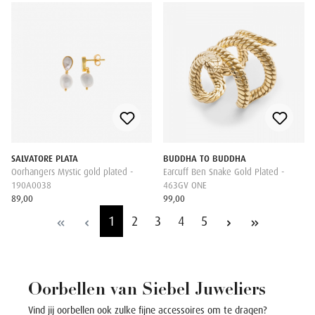
SALVATORE PLATA
BUDDHA TO BUDDHA
Oorhangers Mystic gold plated -
Earcuff Ben Snake Gold Plated -
190A0038
463GV ONE
89,00
99,00
1
2
3
4
5
Oorbellen van Siebel Juweliers
Vind jij oorbellen ook zulke fijne accessoires om te dragen?