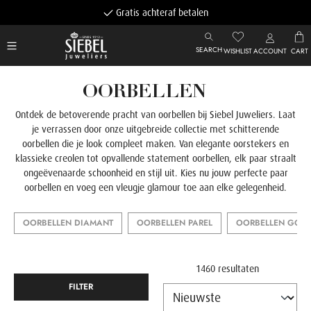
Gratis achteraf betalen
SEARCH
WISHLIST
ACCOUNT
CART
OORBELLEN
Ontdek de betoverende pracht van oorbellen bij Siebel Juweliers. Laat
je verrassen door onze uitgebreide collectie met schitterende
oorbellen die je look compleet maken. Van elegante oorstekers en
klassieke creolen tot opvallende statement oorbellen, elk paar straalt
ongeëvenaarde schoonheid en stijl uit. Kies nu jouw perfecte paar
oorbellen en voeg een vleugje glamour toe aan elke gelegenheid.
OORBELLEN DIAMANT
OORBELLEN PAREL
OORBELLEN GOU
1460 resultaten
FILTER