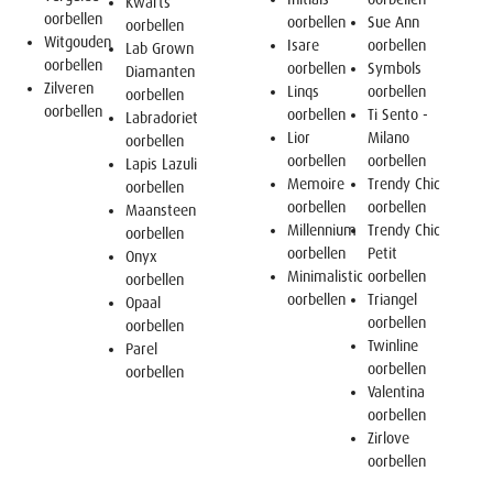
Kwarts
oorbellen
oorbellen
Sue Ann
oorbellen
Witgouden
Isare
oorbellen
Lab Grown
oorbellen
oorbellen
Symbols
Diamanten
Zilveren
Linqs
oorbellen
oorbellen
oorbellen
oorbellen
Ti Sento -
Labradoriet
Lior
Milano
oorbellen
oorbellen
oorbellen
Lapis Lazuli
Memoire
Trendy Chic
oorbellen
oorbellen
oorbellen
Maansteen
Millennium
Trendy Chic
oorbellen
oorbellen
Petit
Onyx
Minimalistic
oorbellen
oorbellen
oorbellen
Triangel
Opaal
oorbellen
oorbellen
Twinline
Parel
oorbellen
oorbellen
Valentina
oorbellen
Zirlove
oorbellen