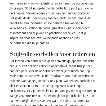
Voornamelijk vrouwen identificeren zich met de
oorbellen
die
ze dragen. Of dit nu
grote trendy oorbellen
zijn of juist
kleine
oorknopjes
, vrijwel iedere vrouw kan niet zonder
oorbellen
.
Het is dé ideale toevoeging aan een outfit en het maakt de
dagelijkse look helemaal af. De perfecte toevoeging bij
jouw
ring
en
ketting
. Bij Siebel Juweliers vind je een breed
assortiment aan stijlvolle en prachtige
oorbellen
. Laat je
inspireren door het overweldigende aanbod en kies
de
oorbellen
die bij je passen.
Stijlvolle oorbellen voor iedereen
Het kiezen van
oorbellen
is geen eenvoudige opgave. Wellicht
heb je al een aardige collectie opgebouwd, maar mis je toch
nog een paar specifieke
oorbellen
waar je al tijden naar op
zoek bent. In dat geval is het raadzaam om in de uitgebreide
collectie van Siebel Juweliers te kijken. Wij hebben
oorbellen
in
allerlei soorten en maten. Ben je op zoek naar
lange
oorhangers
? Of zijn het
de kleine oorknopjes
die nog ontbreken
aan je verzameling? Het is belangrijk dat je
oorbellen
kiest die
daadwerkelijk bij je passen en waar je iedere dag mee kan
schitteren. Daarom hebben wij van Siebel Juweliers een