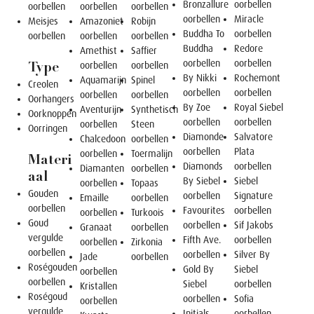
Bronzallure
oorbellen
oorbellen
oorbellen
oorbellen
oorbellen
Miracle
Meisjes
Amazoniet
Robijn
Buddha To
oorbellen
oorbellen
oorbellen
oorbellen
Buddha
Redore
Amethist
Saffier
oorbellen
oorbellen
oorbellen
oorbellen
Type
By Nikki
Rochemont
Aquamarijn
Spinel
Creolen
oorbellen
oorbellen
oorbellen
oorbellen
Oorhangers
By Zoe
Royal Siebel
Aventurijn
Synthetisch
Oorknoppen
oorbellen
oorbellen
oorbellen
Steen
Oorringen
Diamonde
Salvatore
Chalcedoon
oorbellen
oorbellen
Plata
oorbellen
Toermalijn
Materi
Diamonds
oorbellen
Diamanten
oorbellen
aal
By Siebel
Siebel
oorbellen
Topaas
Gouden
oorbellen
Signature
Emaille
oorbellen
oorbellen
Favourites
oorbellen
oorbellen
Turkoois
Goud
oorbellen
Sif Jakobs
Granaat
oorbellen
vergulde
Fifth Ave.
oorbellen
oorbellen
Zirkonia
oorbellen
oorbellen
Silver By
Jade
oorbellen
Roségouden
Gold By
Siebel
oorbellen
oorbellen
Siebel
oorbellen
Kristallen
Roségoud
oorbellen
Sofia
oorbellen
vergulde
Initials
oorbellen