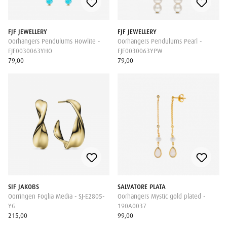
FJF JEWELLERY
FJF JEWELLERY
Oorhangers Pendulums Howlite -
Oorhangers Pendulums Pearl -
FJF0030063YHO
FJF0030063YPW
79,00
79,00
SIF JAKOBS
SALVATORE PLATA
Oorringen Foglia Media - SJ-E2805-
Oorhangers Mystic gold plated -
YG
190A0037
215,00
99,00