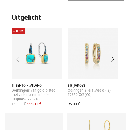
Uitgelicht
-30%
-
SIF
Oor
met
125
TI SENTO - MILANO
SIF JAKOBS
Oorhangers van gold plated
Oorringen Ellera Medio - SJ-
met zirkonia en imitatie
E2859-XCZ(YG)
turquoise 7969TQ
159.00 €
111.30 €
95.00 €