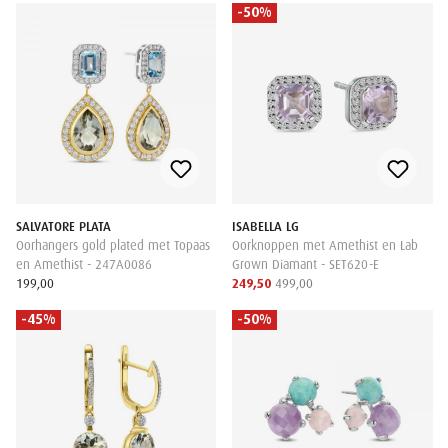
-50%
SALVATORE PLATA
ISABELLA LG
Oorhangers gold plated met Topaas
Oorknoppen met Amethist en Lab
en Amethist - 247A0086
Grown Diamant - SET620-E
199,00
249,50
499,00
-45%
-50%