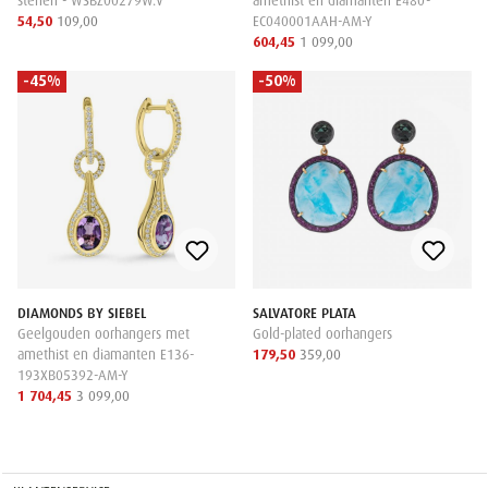
stenen - WSBZ00279W.V
amethist en diamanten E480-
54,50
109,00
EC040001AAH-AM-Y
604,45
1 099,00
-45%
-50%
DIAMONDS BY SIEBEL
SALVATORE PLATA
Geelgouden oorhangers met
Gold-plated oorhangers
amethist en diamanten E136-
179,50
359,00
193XB05392-AM-Y
1 704,45
3 099,00