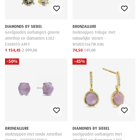
DIAMONDS BY SIEBEL
BRONZALLURE
Geelgouden oorhangers groene
Oorknoppen Trilogie met
amethist en diamanten E382-
natuurlijke stenen -
E308093-AM-Y
WSBZ01667W.AML
1 154,45
2 099,00
74,50
149,00
-50%
-45%
BRONZALLURE
DIAMONDS BY SIEBEL
Oorknoppen met ronde Amethist
Geelgouden oorhangers met