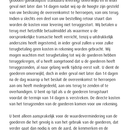
geboden goedkoopste standaard levering) onverwijld en in ieder
geval niet later dan 14 dagen nadat wij op de hoogte zijn gesteld
van uw beslissing de overeenkomst te herroepen, van ons terug.
Indien u slechts een deel van uw bestelling retour stuurt dan
worden de kosten voor levering niet teruggestort. Wij betalen u
terug met hetzelfde betaalmiddel als waarmee u de
oorspronkelijke transactie heeft verricht, tenzij u uitdrukkelijk
anderszins heeft ingestemd; in ieder geval zullen u voor zulke
terugbetaling geen kosten in rekening worden gebracht. Wij
mogen wachten met terugbetaling tot wij de goederen hebben
teruggekregen, of u heeft aangetoond dat u de goederen heeft
teruggezonden, al naar gelang welk tijdstip eerst valt. U dient de
goederen onverwijld, doch in ieder geval niet later dan 14 dagen
na de dag waarop u het besluit de overeenkomst te herroepen
aan ons heeft medegedeeld, aan ons terug te zenden of te
overhandigen. U bent op tijd als u de goederen terugstuurt
voordat de termijn van 14 dagen is verstreken. De directe kosten
van het terugzenden van de goederen komen voor uw rekening.
U bent alleen aansprakelijk voor de waardevermindering van de
goederen die het gevolg is van het gebruik van de goederen, dat
verder gaat dan nodig is om de aard, de kenmerken en de