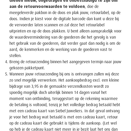
dienen nieuw, ongedragen en onbeschadigd te zijn om
aan de retourvoorwaarden te voldoen
, doe de
meegeleverde pakbon in de doos en plak jouw, retourlabel, op de
doos. Indien je kiest voor de digitale barcode dan kunt u deze bij
de vervoerder laten scannen en zal deze het retourlabel
uitprinten en op de doos plakken. U bent alleen aansprakelijk voor
de waardevermindering van de goederen die het gevolg is van
het gebruik van de goederen, dat verder gaat dan nodig is om de
aard, de kenmerken en de werking van de goederen vast te
stellen.
Breng de retourzending binnen het aangegeven termijn naar jouw
gekozen pakketpunt.
Wanneer jouw retourzending bij ons is ontvangen zullen wij deze
zo snel mogelijk verwerken. Het aankoopbedrag excl. een kleine
bijdrage van 3,95 in de gemaakte verzendkosten wordt zo
spoedig mogelijk doch uiterlijk binnen 14 dagen vanaf het
moment van ontbinding, teruggestort op de rekening waarmee
de betaling is voltooid, tenzij je het volledige bedrag betaald hebt
met een cadeau kaart van Siebel Juweliers. In dat geval ontvang
je voor het bedrag wat betaald is met een cadeau kaart, retour
op de cadeau kaart die gebruikt is tijdens de aankoop. (Let wel
op heb je de cadeau kaart niet meer in je bezit laat het ons dan