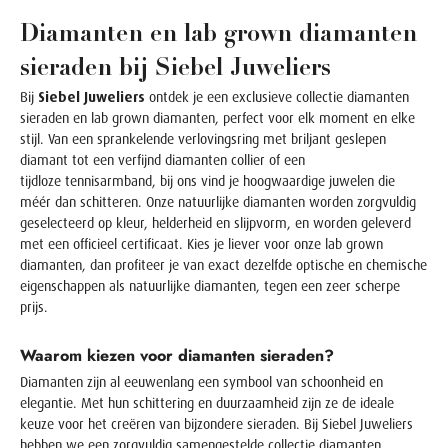
Diamanten en lab grown diamanten
sieraden bij Siebel Juweliers
Bij
Siebel Juweliers
ontdek je een exclusieve collectie
diamanten
sieraden
en
lab grown diamanten
, perfect voor elk moment en elke
stijl. Van een sprankelende
verlovingsring met briljant geslepen
diamant
tot een verfijnd
diamanten collier
of een
tijdloze
tennisarmband
, bij ons vind je hoogwaardige juwelen die
méér dan schitteren. Onze
natuurlijke diamanten
worden zorgvuldig
geselecteerd op kleur, helderheid en slijpvorm, en worden geleverd
met een officieel certificaat. Kies je liever voor onze
lab grown
diamanten
, dan profiteer je van exact dezelfde optische en chemische
eigenschappen als natuurlijke diamanten, tegen een zeer scherpe
prijs.
Waarom kiezen voor diamanten sieraden?
Diamanten zijn al eeuwenlang een symbool van schoonheid en
elegantie. Met hun schittering en duurzaamheid zijn ze de ideale
keuze voor het creëren van bijzondere sieraden. Bij Siebel Juweliers
hebben we een zorgvuldig samengestelde collectie diamanten