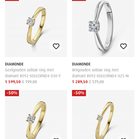
DIAMONDE
DIAMONDE
Geelgouden solitair ring met
Witgouden solitair ring met
diamant R092-SOL02RND4-030-Y
diamant R092-SOL02RND4-025-W
1 599,50
3 199,00
1 289,50
2 579,00
-50%
-50%