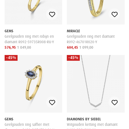
GEMS
MIRACLE
Geelgouden ring met robijn en
Geelgouden ring met diamant
diamant R092-59735R008-RU-Y
R092-46701R020-Y
576,95
1 049,00
604,45
1 099,00
-45%
-45%
GEMS
DIAMONDS BY SIEBEL
Geelgouden ring saffier met
Witgouden ketting met diamant