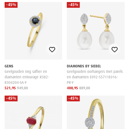
-45%
-45%
GEMS
DIAMONDS BY SIEBEL
Geelgouden ring saffier en
Geelgouden oorhangers met parels
diamanten entourage R382-
en diamanten E092-55711E016-
R304204-SA-Y
PR-Y
521,95
949,00
488,95
889,00
-45%
-45%