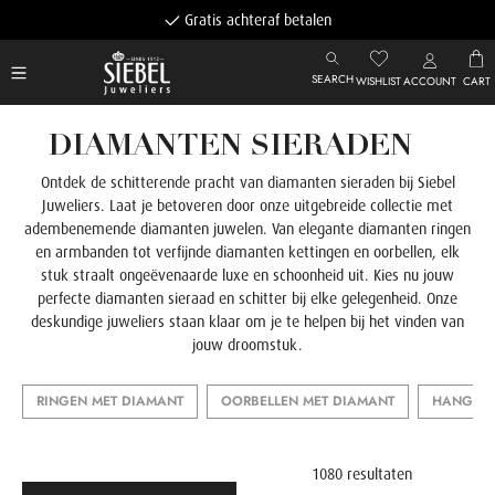
Gratis achteraf betalen
SEARCH
WISHLIST
ACCOUNT
CART
DIAMANTEN SIERADEN
Ontdek de schitterende pracht van diamanten sieraden bij Siebel
Juweliers. Laat je betoveren door onze uitgebreide collectie met
adembenemende diamanten juwelen. Van elegante diamanten ringen
en armbanden tot verfijnde diamanten kettingen en oorbellen, elk
stuk straalt ongeëvenaarde luxe en schoonheid uit. Kies nu jouw
perfecte diamanten sieraad en schitter bij elke gelegenheid. Onze
deskundige juweliers staan klaar om je te helpen bij het vinden van
jouw droomstuk.
RINGEN MET DIAMANT
OORBELLEN MET DIAMANT
HANGERS
1080 resultaten