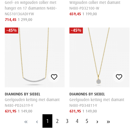
Geel- en witgouden collier met
Witgouden collier met diamant
hanger en 17 diamanten N480-
N480-PD32100-W
NG510136ADI-YW
659,45
1 199,00
714,45
1 299,00
-45%
-45%
DIAMONDS BY SIEBEL
DIAMONDS BY SIEBEL
Geelgouden ketting met diamant
Geelgouden ketting met diamant
N480-PD26319-Y
N480-PD34811-Y
631,95
1 149,00
631,95
1 149,00
1
2
3
4
5