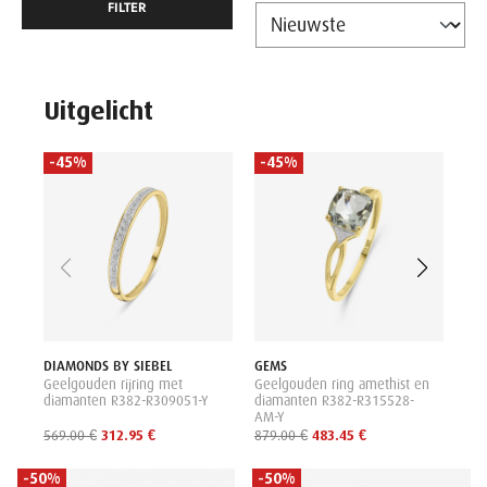
FILTER
Uitgelicht
-45%
-45%
-
DI
Gee
dia
020
2,2
DIAMONDS BY SIEBEL
GEMS
Geelgouden rijring met
Geelgouden ring amethist en
diamanten R382-R309051-Y
diamanten R382-R315528-
AM-Y
569.00 €
312.95 €
879.00 €
483.45 €
-50%
-50%