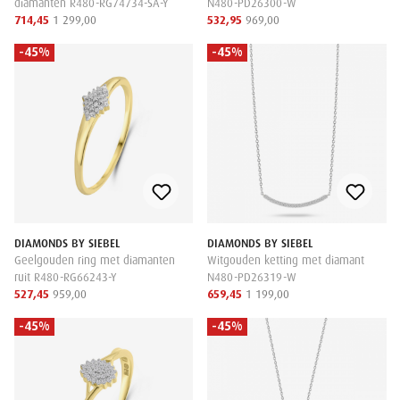
diamanten R480-RG74734-SA-Y
N480-PD26300-W
714,45
1 299,00
532,95
969,00
-45%
-45%
DIAMONDS BY SIEBEL
DIAMONDS BY SIEBEL
Geelgouden ring met diamanten
Witgouden ketting met diamant
ruit R480-RG66243-Y
N480-PD26319-W
527,45
959,00
659,45
1 199,00
-45%
-45%