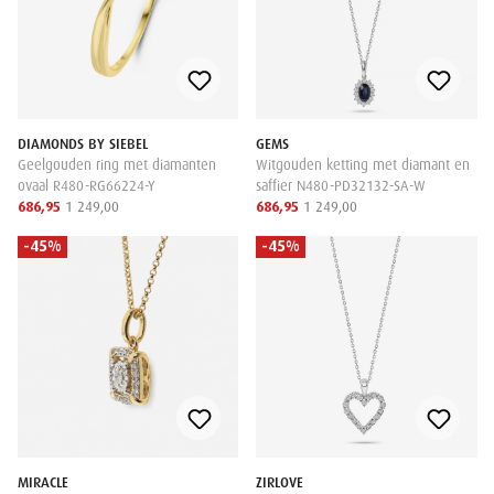
DIAMONDS BY SIEBEL
GEMS
Geelgouden ring met diamanten
Witgouden ketting met diamant en
ovaal R480-RG66224-Y
saffier N480-PD32132-SA-W
686,95
1 249,00
686,95
1 249,00
-45%
-45%
MIRACLE
ZIRLOVE