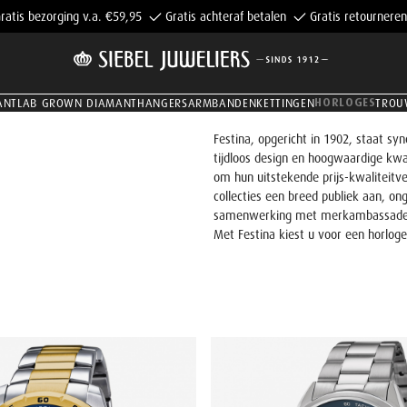
ratis bezorging v.a. €59,95
Gratis achteraf betalen
Gratis retourneren
HORLOGES
ANT
LAB GROWN DIAMANT
HANGERS
ARMBANDEN
KETTINGEN
TROU
Festina, opgericht in 1902, staat 
tijdloos design en hoogwaardige kwal
om hun uitstekende prijs-kwaliteitver
collecties een breed publiek aan, o
samenwerking met merkambassadeur
Met Festina kiest u voor een horloge