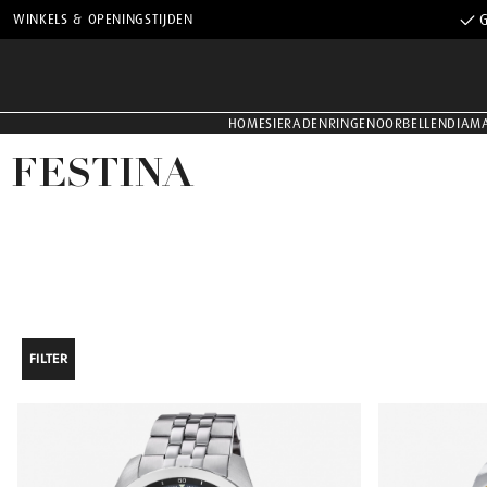
WINKELS & OPENINGSTIJDEN
G
HOME
SIERADEN
RINGEN
OORBELLEN
DIAM
FESTINA
FILTER