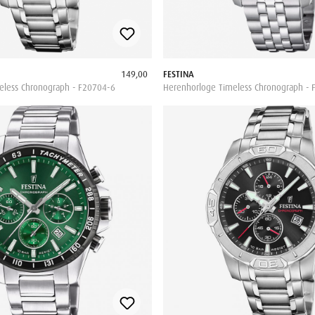
149,00
FESTINA
eless Chronograph - F20704-6
Herenhorloge Timeless Chronograph - 