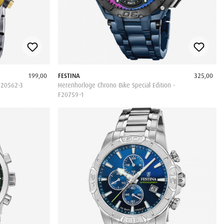
199,00
FESTINA
325,00
F20562-3
Herenhorloge Chrono Bike Special Edition -
F20759-1