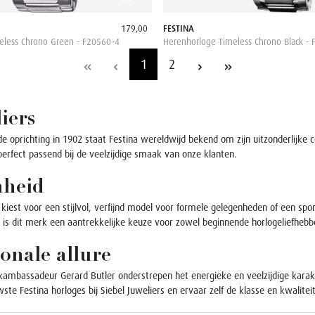
179,00
FESTINA
eless Chrono Green - F20560-4
Herenhorloge Timeless Chrono Black - 
1
2
iers
de oprichting in 1902 staat Festina wereldwijd bekend om zijn uitzonderlijke
 perfect passend bij de veelzijdige smaak van onze klanten.
enheid
 kiest voor een stijlvol, verfijnd model voor formele gelegenheden of een spor
ding is dit merk een aantrekkelijke keuze voor zowel beginnende horlogeliefheb
onale allure
mbassadeur Gerard Butler onderstrepen het energieke en veelzijdige karakt
ste Festina horloges bij Siebel Juweliers en ervaar zelf de klasse en kwali