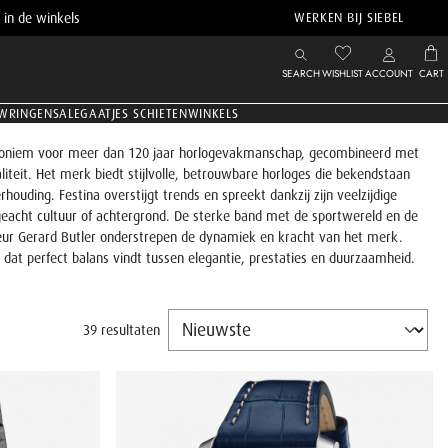
 in de winkels
WERKEN BIJ SIEBEL
SEARCH
WISHLIST
ACCOUNT
CART
WRINGEN
SALE
GAATJES SCHIETEN
WINKELS
synoniem voor meer dan 120 jaar horlogevakmanschap, gecombineerd met
iteit. Het merk biedt stijlvolle, betrouwbare horloges die bekendstaan
houding. Festina overstijgt trends en spreekt dankzij zijn veelzijdige
ngeacht cultuur of achtergrond. De sterke band met de sportwereld en de
 Gerard Butler onderstrepen de dynamiek en kracht van het merk.
 dat perfect balans vindt tussen elegantie, prestaties en duurzaamheid.
39 resultaten