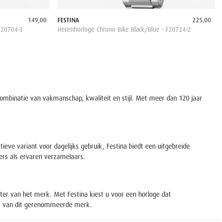
149,00
FESTINA
225,00
F20704-3
Herenhorloge Chrono Bike Black/Blue - F20724-2
 combinatie van vakmanschap, kwaliteit en stijl. Met meer dan 120 jaar
tieve variant voor dagelijks gebruik, Festina biedt een uitgebreide
bers als ervaren verzamelaars.
er van het merk. Met Festina kiest u voor een horloge dat
teit van dit gerenommeerde merk.