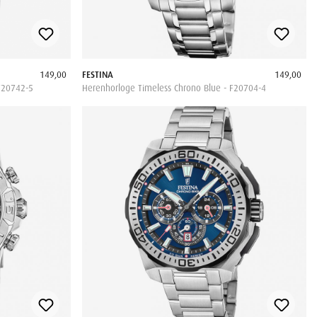
149,00
FESTINA
149,00
F20742-5
Herenhorloge Timeless Chrono Blue - F20704-4