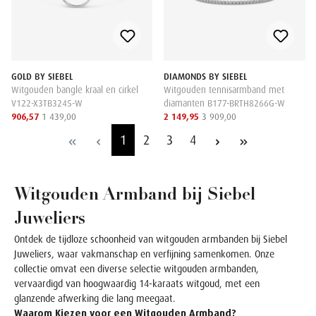
GOLD BY SIEBEL
DIAMONDS BY SIEBEL
Witgouden bangle kraal en cirkel
Witgouden tennisarmband met
V122-X3TB3245-W
diamanten B177-BRTH8266G-W
906,57
1 439,00
2 149,95
3 909,00
1
2
3
4
Witgouden Armband bij Siebel
Juweliers
Ontdek de tijdloze schoonheid van witgouden armbanden bij Siebel
Juweliers, waar vakmanschap en verfijning samenkomen. Onze
collectie omvat een diverse selectie witgouden armbanden,
vervaardigd van hoogwaardig 14-karaats witgoud, met een
glanzende afwerking die lang meegaat.
Waarom Kiezen voor een Witgouden Armband?