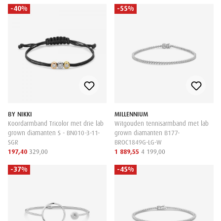
-40%
-55%
BY NIKKI
MILLENNIUM
Koordarmband Tricolor met drie lab
Witgouden tennisarmband met lab
grown diamanten S - BN010-3-11-
grown diamanten B177-
SGR
BROC1849G-LG-W
197,40
329,00
1 889,55
4 199,00
-37%
-45%