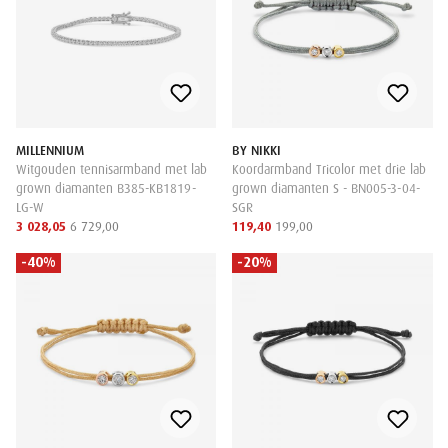
MILLENNIUM
BY NIKKI
Witgouden tennisarmband met lab
Koordarmband Tricolor met drie lab
grown diamanten B385-KB1819-
grown diamanten S - BN005-3-04-
LG-W
SGR
3 028,05
6 729,00
119,40
199,00
-40%
-20%