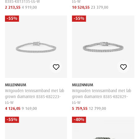
B385-KB13135-LG-W
LG-W
2 213,55
4 919,00
10 520,55
23 379,00
-55%
-55%
MILLENNIUM
MILLENNIUM
Witgouden tennisarmband met lab
Witgouden tennisarmband met lab
grown diamanten B385-KB2223-
grown diamanten B385-KB2829-
LG-W
LG-W
4 126,05
9 169,00
5 759,55
12 799,00
-55%
-40%