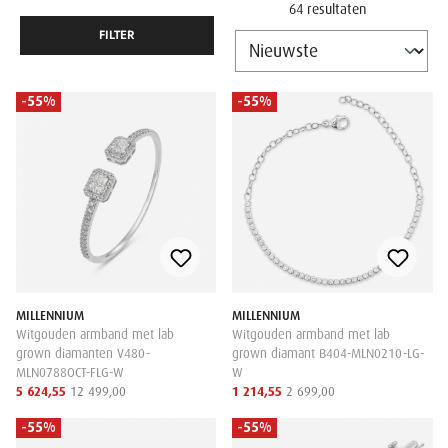
64 resultaten
FILTER
-55%
-55%
MILLENNIUM
MILLENNIUM
Witgouden armband met lab
Witgouden armband met lab
grown diamanten V480-
grown diamant B404-MLN0210-LG-
MLN0788OCT-FLG-W
W
5 624,55
12 499,00
1 214,55
2 699,00
-55%
-55%