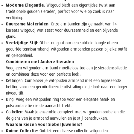
Moderne Elegantie
: Witgoud biedt een eigentijdse twist aan
traditionele gouden sieraden, perfect voor wie op zoek is naar
verfijning.
Duurzame Materialen
: Onze armbanden zijn gemaakt van 14-
karaats witgoud, wat staat voor duurzaamheid en een blijvende
glans.
Veelzijdige Stijl
: Of het nu gaat om een subtiele bangle of een
gedurfde tennisarmband, witgouden armbanden passen bij elke outfit
en gelegenheid.
Combineren met Andere Sieraden
Voeg een witgouden armband moeiteloos toe aan je sieradencollectie
en combineer deze voor een perfecte look:
Kettingen
: Combineer je witgouden armband met een bijpassende
ketting voor een gecoördineerde uitstraling die je look naar een hoger
niveau tilt.
Ring
: Voeg een witgouden ring toe voor een elegante hand- en
polscombinatie die de aandacht trekt.
Oorbellen
: Maak je ensemble compleet met witgouden oorbellen die
de glans van je armband aanvullen en je stijl benadrukken.
Waarom Kiezen voor Siebel Juweliers?
Ruime Collectie
: Ontdek een diverse collectie witgouden