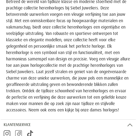
Betreed de wereld van tijdloze klasse en moderne stoerheid met de
prachtige collectie
herenhorloges
bij Siebel Juweliers. Deze
betoverende uurwerken voegen een vleugje verfijning toe aan jouw
stijl. Met een onmiskenbare focus op hoogwaardige materialen en
vakmanschap, biedt onze collectie herenhorloges een eigentijdse en
veelzijdige uitstraling. Van robuuste en sportieve ontwerpen tot
klassieke en elegante modellen, onze collectie heeft voor elke
gelegenheid en persoonlijke smaak het perfecte horloge. Elk
herenhorloge is een symbool van stijl en functionaliteit, met een
harmonieus samenspel van design en precisie. Voeg een vleugje allure
toe aan jouw horlogecollectie met de prachtige herenhorloges van
Siebel Juweliers. Laat jezelf stralen en geniet van de ongeëvenaarde
charme van deze unieke uurwerken, die jouw pols een mannelijke en
geraffineerde uitstraling geven en bewonderende blikken zullen
trekken. Ontdek de tijdloze schoonheid van herenhorloges en ervaar
de perfectie en verfijning die deze uurwerken tot een geliefde keuze
maken voor mannen die op zoek zijn naar tijdloze en stijlvolle
accessoires. Neem ook eens een kijkje bij onze
dames horloges
!
KLANTENSERVICE