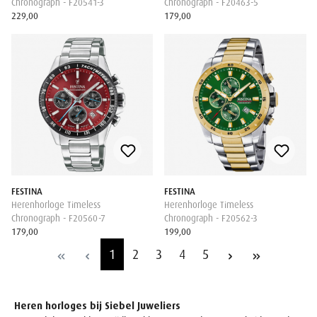
Chronograph - F20541-3
Chronograph - F20463-5
229,00
179,00
FESTINA
FESTINA
Herenhorloge Timeless
Herenhorloge Timeless
Chronograph - F20560-7
Chronograph - F20562-3
179,00
199,00
1
2
3
4
5
Heren horloges bij Siebel Juweliers