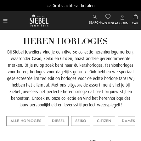
Gratis achteraf betalen
SEARCH
WISHLIST
ACCOUNT
CART
HEREN HORLOGES
Bij Siebel Juweliers vind je een diverse collectie herenhorlogemerken,
waaronder Casio,
Seiko
en Citizen, naast andere gerenommeerde
merken. Of je nu op zoek bent naar duikershorloges, fashionhorloges
voor heren, horloges voor dagelijks gebruik. Ook hebben we speciaal
geselecteerde limited edition horloges voor de echte horloge fans! Wij
hebben het allemaal. Met ons uitgebreide assortiment vind je bij
Siebel Juweliers het perfecte herenhorloge dat past bij jouw stijl en
behoeften. Ontdek nu onze collectie en vind het herenhorloge dat
jouw persoonlijkheid en levensstijl perfect weerspiegelt!
ALLE HORLOGES
DIESEL
SEIKO
CITIZEN
DAMES H