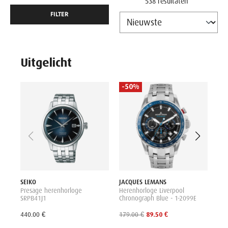
538 resultaten
FILTER
Uitgelicht
-50%
SEI
Her
SW
290
SEIKO
JACQUES LEMANS
Presage herenhorloge
Herenhorloge Liverpool
SRPB41J1
Chronograph Blue - 1-2099E
440.00 €
179.00 €
89.50 €