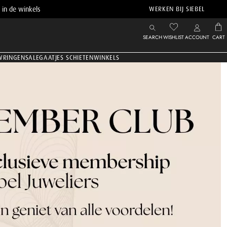
 in de winkels
WERKEN BIJ SIEBEL
SEARCH
WISHLIST
ACCOUNT
CART
WRINGEN
SALE
GAATJES SCHIETEN
WINKELS