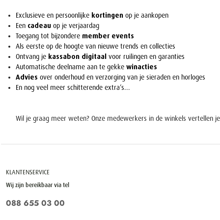
Exclusiev
e
e
n
p
er
soo
nlijke
kor
ti
ng
e
n
op
j
e a
ankopen
E
en
c
adea
u
op j
e
ve
rjaardag
T
oegang
tot
b
i
jzo
nd
ere
me
m
ber
events
Als eerste op de hoogte
van nieuwe
tre
n
ds en coll
e
ct
ie
s
Ontvang je
kassabon digitaal
voor r
u
i
ling
e
n
en
ga
r
ant
i
es
A
utoma
ti
sche
d
eelname
a
a
n
t
e
g
e
kk
e
wi
n
act
i
es
Advies
over onderhoud en verzorging van je sieraden en horloges
E
n
n
o
g
vee
l
meer sch
i
ttere
n
d
e
extr
a
’s...
Wil je graag meer weten? Onze medewerkers in de winkels vertellen je
KLANTENSERVICE
Wij zijn bereikbaar via tel
088 655 03 00