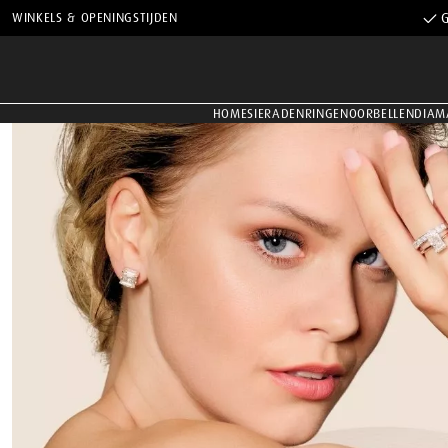
WINKELS & OPENINGSTIJDEN
G
HOME
SIERADEN
RINGEN
OORBELLEN
DIAM