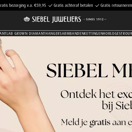
ratis bezorging v.a. €59,95
Gratis achteraf betalen
Gratis retourneren
ANT
LAB GROWN DIAMANT
HANGERS
ARMBANDEN
KETTINGEN
HORLOGES
TROU