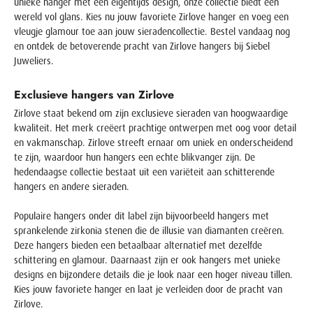
unieke hanger met een eigentijds design, onze collectie biedt een
wereld vol glans. Kies nu jouw favoriete Zirlove hanger en voeg een
vleugje glamour toe aan jouw sieradencollectie. Bestel vandaag nog
en ontdek de betoverende pracht van Zirlove hangers bij Siebel
Juweliers.
Exclusieve hangers van Zirlove
Zirlove staat bekend om zijn exclusieve sieraden van hoogwaardige
kwaliteit. Het merk creëert prachtige ontwerpen met oog voor detail
en vakmanschap. Zirlove streeft ernaar om uniek en onderscheidend
te zijn, waardoor hun hangers een echte blikvanger zijn. De
hedendaagse collectie bestaat uit een variëteit aan schitterende
hangers en andere sieraden.
Populaire hangers onder dit label zijn bijvoorbeeld hangers met
sprankelende zirkonia stenen die de illusie van diamanten creëren.
Deze hangers bieden een betaalbaar alternatief met dezelfde
schittering en glamour. Daarnaast zijn er ook hangers met unieke
designs en bijzondere details die je look naar een hoger niveau tillen.
Kies jouw favoriete hanger en laat je verleiden door de pracht van
Zirlove.