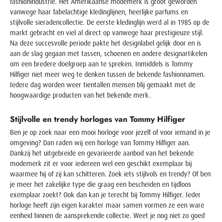
fashionindustrie. Het Amerikaanse modemerk is groot geworden
vanwege haar fabelachtige kledinglijnen, heerlijke parfums en
stijlvolle sieradencollectie. De eerste kledinglijn werd al in 1985 op de
markt gebracht en viel al direct op vanwege haar prestigieuze stijl.
Na deze succesvolle periode pakte het designlabel gelijk door en is
aan de slag gegaan met tassen, schoenen en andere designartikelen
om een bredere doelgroep aan te spreken. Inmiddels is Tommy
Hilfiger niet meer weg te denken tussen de bekende fashionnamen.
Iedere dag worden weer tientallen mensen blij gemaakt met de
hoogwaardige producten van het bekende merk.
Stijlvolle en trendy horloges van Tommy Hilfiger
Ben je op zoek naar een mooi horloge voor jezelf of voor iemand in je
omgeving? Dan raden wij een horloge van Tommy Hilfiger aan.
Dankzij het uitgebreide en gevarieerde aanbod van het bekende
modemerk zit er voor iedereen wel een geschikt exemplaar bij
waarmee hij of zij kan schitteren. Zoek iets stijlvols en trendy? Of ben
je meer het zakelijke type die graag een bescheiden en tijdloos
exemplaar zoekt? Ook dan kan je terecht bij Tommy Hilfiger. Ieder
horloge heeft zijn eigen karakter maar samen vormen ze een ware
eenheid binnen de aansprekende collectie. Weet je nog niet zo goed