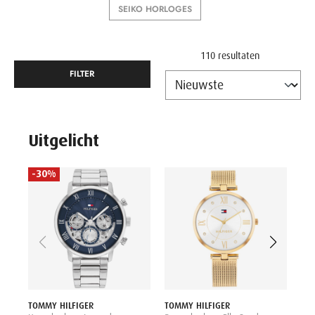
SEIKO HORLOGES
110 resultaten
FILTER
Uitgelicht
-30%
-
TOM
Her
Zwa
199
TOMMY HILFIGER
TOMMY HILFIGER