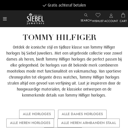
Gratis achteraf betalen
SEARCH
WISHLIST
ACCOUNT
CART
TOMMY HILFIGER
Ontdek de iconische stijl en tijdloze klasse van Tommy Hilfiger
horloges bij Siebel Juweliers. Met een uitgebreide collectie voor zowel
dames als heren, biedt Tommy Hilfiger horloges die perfect passen bij
elke gelegenheid. De horloges van dit bekende merk combineren
moeiteloos mode met functionaliteit en vakmanschap. Van sportieve
chronografen tot elegante dress watches, Tommy Hilfiger horloges
stralen altijd een gevoel van verfijning uit. Laat je inspireren door de
hoogwaardige materialen, de klassieke ontwerpen en de
kenmerkende details van Tommy Hilfiger horloges.
ALLE HORLOGES
ALLE DAMES HORLOGES
ALLE HEREN HORLOGES
ALLE HEREN ARMBANDEN STAAL