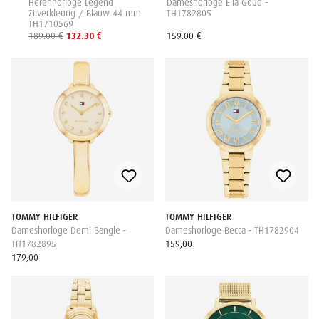
Herenhorloge Legend
Dameshorloge Ella Goud -
Zilverkleurig / Blauw 44 mm
TH1782805
TH1710569
189.00 €
132.30 €
159.00 €
TOMMY HILFIGER
TOMMY HILFIGER
Dameshorloge Demi Bangle -
Dameshorloge Becca - TH1782904
TH1782895
159,00
179,00