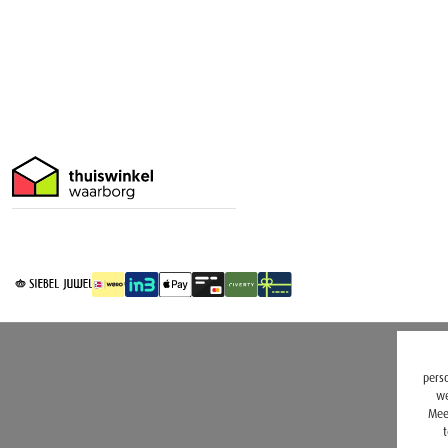
perso
we
Mee
t