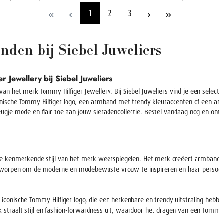
1
2
3
den bij Siebel Juweliers
Jewellery bij Siebel Juweliers
 van het merk Tommy Hilfiger Jewellery. Bij Siebel Juweliers vind je een s
nische Tommy Hilfiger logo, een armband met trendy kleuraccenten of een arm
ugje mode en flair toe aan jouw sieradencollectie. Bestel vandaag nog en o
 de kenmerkende stijl van het merk weerspiegelen. Het merk creëert armban
worpen om de moderne en modebewuste vrouw te inspireren en haar persoonlij
 iconische Tommy Hilfiger logo, die een herkenbare en trendy uitstraling he
uk straalt stijl en fashion-forwardness uit, waardoor het dragen van een Tom