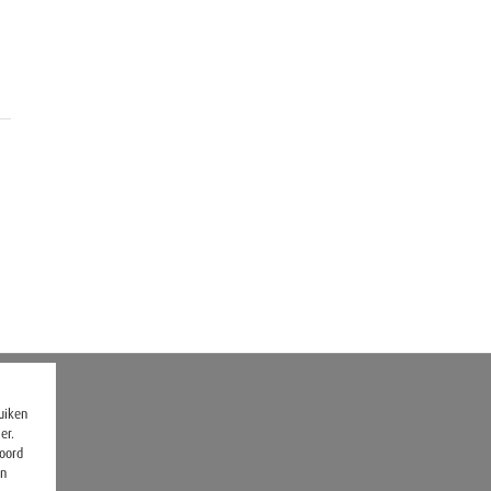
ruiken
er.
koord
en