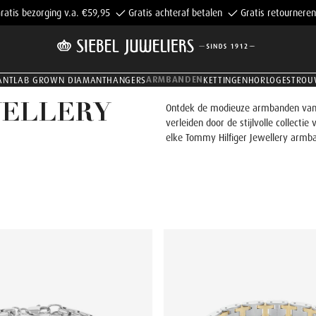
ratis bezorging v.a. €59,95
Gratis achteraf betalen
Gratis retourneren
ARMBANDEN
ANT
LAB GROWN DIAMANT
HANGERS
KETTINGEN
HORLOGES
TROU
WELLERY
Ontdek de modieuze armbanden van To
verleiden door de stijlvolle collecti
elke Tommy Hilfiger Jewellery armban