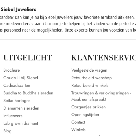
Siebel Juweliers
banden? Dan kun je nu bij Siebel Juweliers jouw favoriete armband uitkieze
nze medewerkers staan klaar om je te helpen bij het vinden van de perfecte a
s personeel naar de mogelijkheden. Onze experts kunnen jou voorzien van h
UITGELICHT
KLANTENSERVI
Brochure
Veelgestelde vragen
Goudruil bij Siebel
Retourbeleid webshop
Cadeaukaarten
Retourbeleid winkels
Buddha to Buddha sieraden
Trouwringen & verlovingsringen -
Maak een afspraak!
Seiko horloges
Oorgaatjes prikken
Diamanten sieraden
Openingstijden
Influencers
Contact
Lab grown diamant
Winkels
Blog