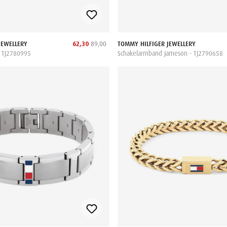
JEWELLERY
62,30
89,00
TOMMY HILFIGER JEWELLERY
- TJ2780995
Schakelarmband Jameson - TJ2790658