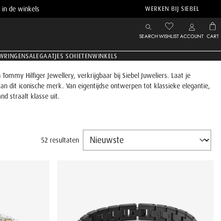
 in de winkels
WERKEN BIJ SIEBEL
SEARCH
WISHLIST
ACCOUNT
CART
WRINGEN
SALE
GAATJES SCHIETEN
WINKELS
mmy Hilfiger Jewellery, verkrijgbaar bij Siebel Juweliers. Laat je
e van dit iconische merk. Van eigentijdse ontwerpen tot klassieke elegantie,
d straalt klasse uit.
52 resultaten