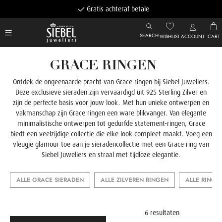
Gratis achteraf betalen
SEARCH
WISHLIST
ACCOUNT
CART
GRACE RINGEN
Ontdek de ongeenaarde pracht van Grace ringen bij Siebel Juweliers.
Deze exclusieve sieraden zijn vervaardigd uit 925 Sterling Zilver en
zijn de perfecte basis voor jouw look. Met hun unieke ontwerpen en
vakmanschap zijn Grace ringen een ware blikvanger. Van elegante
minimalistische ontwerpen tot gedurfde statement-ringen, Grace
biedt een veelzijdige collectie die elke look compleet maakt. Voeg een
vleugje glamour toe aan je sieradencollectie met een Grace ring van
Siebel Juweliers en straal met tijdloze elegantie.
ALLE GRACE SIERADEN
ALLE ZILVEREN RINGEN
ALLE RINGE
6 resultaten