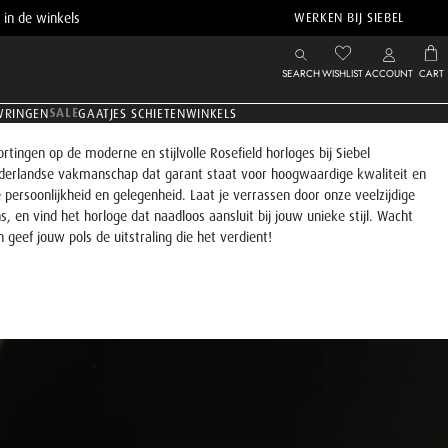
 in de winkels
WERKEN BIJ SIEBEL
SEARCH
WISHLIST
ACCOUNT
CART
SALE
WRINGEN
GAATJES SCHIETEN
WINKELS
tingen op de moderne en stijlvolle Rosefield horloges bij Siebel
ederlandse vakmanschap dat garant staat voor hoogwaardige kwaliteit en
 persoonlijkheid en gelegenheid. Laat je verrassen door onze veelzijdige
ns, en vind het horloge dat naadloos aansluit bij jouw unieke stijl. Wacht
en geef jouw pols de uitstraling die het verdient!