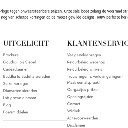
rloge tegen onweerstaanbare prijzen. Onze sale loopt zolang de voorraad stre
ag nog van scherpe kortingen op de meest gewilde designs. Jouw perfecte horl
UITGELICHT
KLANTENSERVI
Brochure
Veelgestelde vragen
Goudruil bij Siebel
Retourbeleid webshop
Cadeaukaarten
Retourbeleid winkels
Buddha to Buddha sieraden
Trouwringen & verlovingsringen -
Maak een afspraak!
Seiko horloges
Oorgaatjes prikken
Diamanten sieraden
Openingstijden
Lab grown diamant
Contact
Blog
Winkels
Poetsmiddelen
Actievoorwaarden
Disclaimer