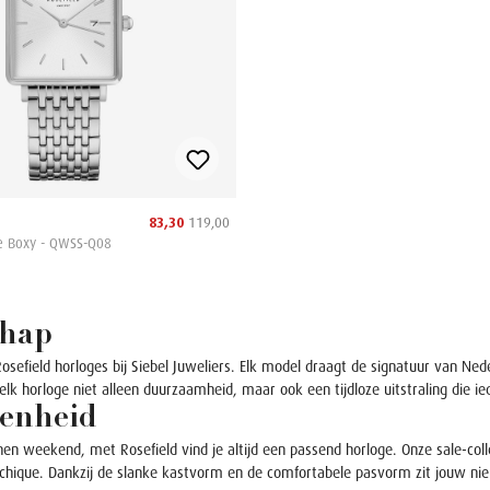
83,30
119,00
e Boxy - QWSS-Q08
chap
sefield horloges bij Siebel Juweliers. Elk model draagt de signatuur van Ned
lk horloge niet alleen duurzaamheid, maar ook een tijdloze uitstraling die 
egenheid
en weekend, met Rosefield vind je altijd een passend horloge. Onze sale-colle
chique. Dankzij de slanke kastvorm en de comfortabele pasvorm zit jouw nieu