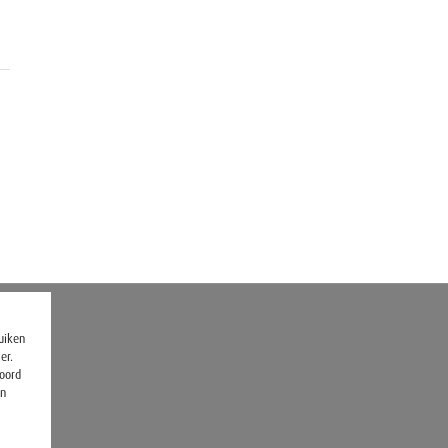
ruiken
er.
koord
en