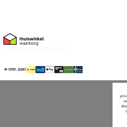
perso
we
Mee
t