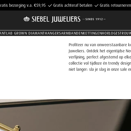
ratis bezorging v.a. €59,95
Gratis achteraf betalen
Gratis retourneren
ANT
LAB GROWN DIAMANT
HANGERS
ARMBANDEN
KETTINGEN
HORLOGES
TROU
Profiteer nu van onweerstaanbare kor
Juweliers. Ontdek het eigentijdse N
verfijning, perfect afgestemd op elke
collectie vol tijdloze én trendy desig
niet langer: sla je slag in onze sale 