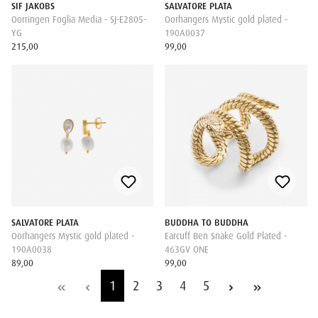
SIF JAKOBS
SALVATORE PLATA
Oorringen Foglia Media - SJ-E2805-
Oorhangers Mystic gold plated -
YG
190A0037
215,00
99,00
SALVATORE PLATA
BUDDHA TO BUDDHA
Oorhangers Mystic gold plated -
Earcuff Ben Snake Gold Plated -
190A0038
463GV ONE
89,00
99,00
1
2
3
4
5