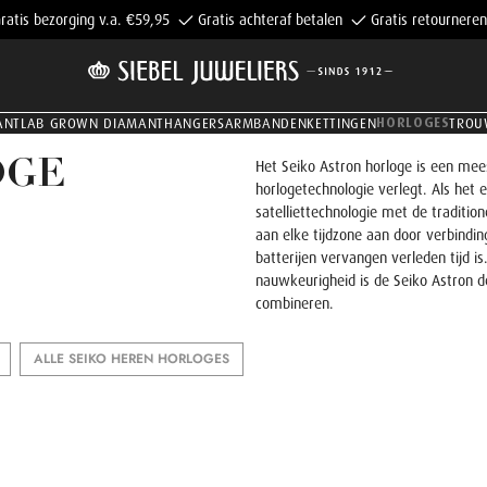
ratis bezorging v.a. €59,95
Gratis achteraf betalen
Gratis retourneren
HORLOGES
ANT
LAB GROWN DIAMANT
HANGERS
ARMBANDEN
KETTINGEN
TROU
OGE
Het Seiko Astron horloge is een mee
horlogetechnologie verlegt. Als het
satelliettechnologie met de traditi
aan elke tijdzone aan door verbindin
batterijen vervangen verleden tijd 
nauwkeurigheid is de Seiko Astron de
combineren.
ALLE SEIKO HEREN HORLOGES