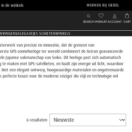
 in de winkels
WERKEN BIJ SIEBEL
SEARCH
WISHLIST
ACCOUNT
CART
WRINGEN
SALE
GAATJES SCHIETEN
WINKELS
sterwerk van precisie en innovatie, dat de grenzen van
 eerste GPS-zonnehorloge ter wereld combineert de Astron geavanceerde
onele Japanse vakmanschap van Seiko. Dit horloge past zich automatisch
g te maken met GPS-satellieten, en haalt zijn energie uit licht, waardoor
is. Met een elegant ontwerp, hoogwaardige materialen en ongeëvenaarde
 perfecte keuze voor de moderne reiziger die stijl en technologie wil
6 resultaten