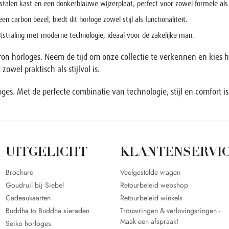
ijstalen kast en een donkerblauwe wijzerplaat, perfect voor zowel formele al
n carbon bezel, biedt dit horloge zowel stijl als functionaliteit.
itstraling met moderne technologie, ideaal voor de zakelijke man.
stron horloges. Neem de tijd om onze collectie te verkennen en kies h
owel praktisch als stijlvol is.
es. Met de perfecte combinatie van technologie, stijl en comfort i
UITGELICHT
KLANTENSERVI
Brochure
Veelgestelde vragen
Goudruil bij Siebel
Retourbeleid webshop
Cadeaukaarten
Retourbeleid winkels
Buddha to Buddha sieraden
Trouwringen & verlovingsringen -
Maak een afspraak!
Seiko horloges