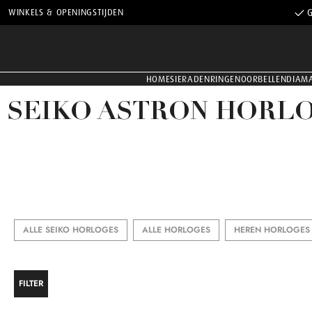
WINKELS & OPENINGSTIJDEN
G
HOME
SIERADEN
RINGEN
OORBELLEN
DIAM
SEIKO ASTRON HORL
ALLE SEIKO HORLOGES
ALLE HORLOGES
HEREN HORLOGES
FILTER