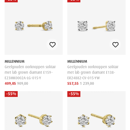
MILLENNIUM
MILLENNIUM
Geelgouden oorknoppen solitair
Geelgouden oorknoppen solitair
met lab grown diamant E159-
met lab grown diamant E138-
E23MK0002A-LG-015-Y
ER24882-CV-015-YW
409,05
909,00
557,55
1 239,00
-55%
-55%