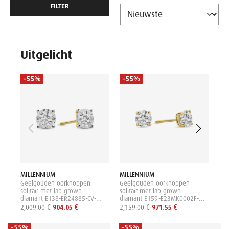
FILTER
Uitgelicht
-55%
-55%
-
MI
Gee
sol
dia
01
1,2
MILLENNIUM
MILLENNIUM
Geelgouden oorknoppen
Geelgouden oorknoppen
solitair met lab grown
solitair met lab grown
diamant E138-ER24885-CV-
diamant E159-E23MK0002F-
035-YW
LG-050-Y
2,009.00 €
904.05 €
2,159.00 €
971.55 €
-55%
-55%