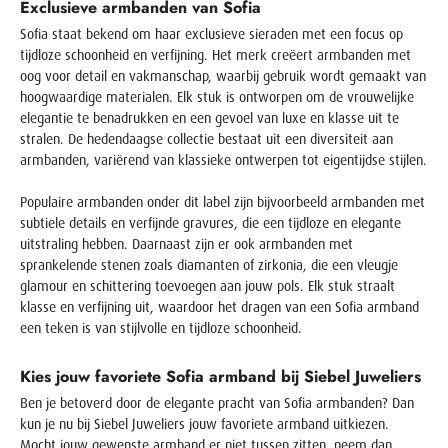
Exclusieve armbanden van Sofia
Sofia staat bekend om haar exclusieve sieraden met een focus op
tijdloze schoonheid en verfijning. Het merk creëert armbanden met
oog voor detail en vakmanschap, waarbij gebruik wordt gemaakt van
hoogwaardige materialen. Elk stuk is ontworpen om de vrouwelijke
elegantie te benadrukken en een gevoel van luxe en klasse uit te
stralen. De hedendaagse collectie bestaat uit een diversiteit aan
armbanden, variërend van klassieke ontwerpen tot eigentijdse stijlen.
Populaire armbanden onder dit label zijn bijvoorbeeld armbanden met
subtiele details en verfijnde gravures, die een tijdloze en elegante
uitstraling hebben. Daarnaast zijn er ook armbanden met
sprankelende stenen zoals diamanten of zirkonia, die een vleugje
glamour en schittering toevoegen aan jouw pols. Elk stuk straalt
klasse en verfijning uit, waardoor het dragen van een Sofia armband
een teken is van stijlvolle en tijdloze schoonheid.
Kies jouw favoriete Sofia armband bij Siebel Juweliers
Ben je betoverd door de elegante pracht van Sofia armbanden? Dan
kun je nu bij Siebel Juweliers jouw favoriete armband uitkiezen.
Mocht jouw gewenste armband er niet tussen zitten, neem dan