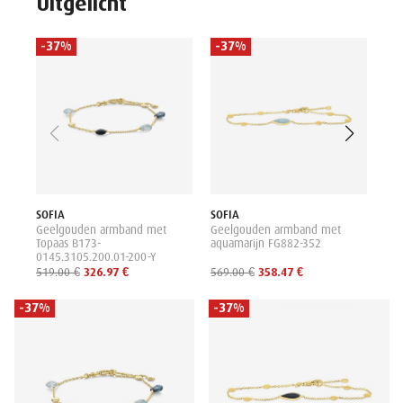
Uitgelicht
-37%
-37%
-
SOF
Gee
62
499
SOFIA
SOFIA
Geelgouden armband met
Geelgouden armband met
Topaas B173-
aquamarijn FG882-352
0145.3105.200.01-200-Y
519.00 €
326.97 €
569.00 €
358.47 €
-37%
-37%