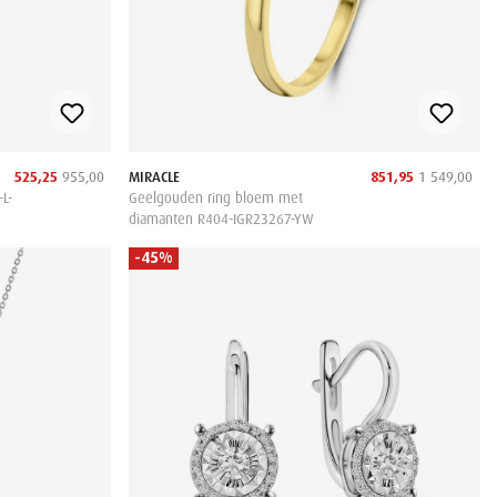
525,25
955,00
MIRACLE
851,95
1 549,00
L-
Geelgouden ring bloem met
diamanten R404-IGR23267-YW
-45%