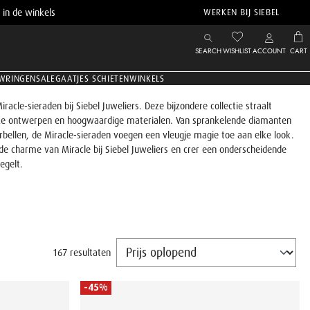
 in de winkels
WERKEN BIJ SIEBEL
SEARCH
WISHLIST
ACCOUNT
CART
WRINGEN
SALE
GAATJES SCHIETEN
WINKELS
acle-sieraden bij Siebel Juweliers. Deze bijzondere collectie straalt
ieke ontwerpen en hoogwaardige materialen. Van sprankelende diamanten
rbellen, de Miracle-sieraden voegen een vleugje magie toe aan elke look.
de charme van Miracle bij Siebel Juweliers en crer een onderscheidende
egelt.
167 resultaten
-45%