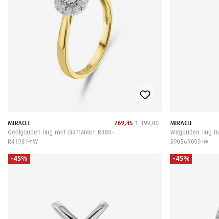
MIRACLE
769,45
1 399,00
MIRACLE
Geelgouden ring met diamanten R480-
Witgouden ring m
R41981-YW
59056R009-W
-45%
-45%