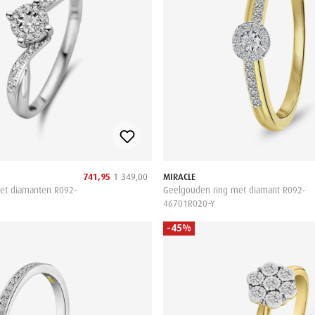
741,95
1 349,00
MIRACLE
et diamanten R092-
Geelgouden ring met diamant R092-
46701R020-Y
-45%