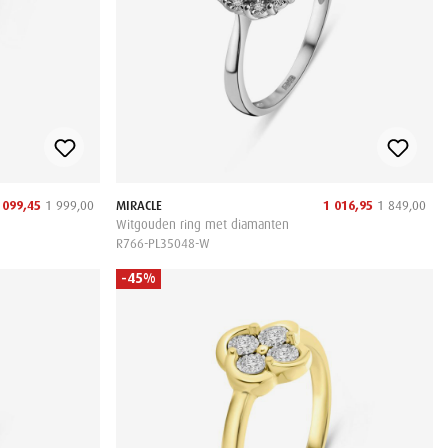
 099,45
1 999,00
MIRACLE
1 016,95
1 849,00
Witgouden ring met diamanten
R766-PL35048-W
-45%