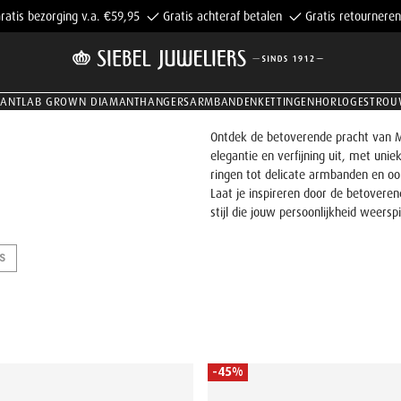
ratis bezorging v.a. €59,95
Gratis achteraf betalen
Gratis retourneren
MANT
LAB GROWN DIAMANT
HANGERS
ARMBANDEN
KETTINGEN
HORLOGES
TROU
Ontdek de betoverende pracht van Mir
elegantie en verfijning uit, met un
ringen tot delicate armbanden en oo
Laat je inspireren door de betoveren
stijl die jouw persoonlijkheid weerspi
S
-45%