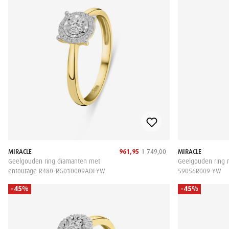
MIRACLE
961,95
1 749,00
MIRACLE
Geelgouden ring diamanten met
Geelgouden ring 
entourage R480-RG010009ADI-YW
59056R009-YW
-45%
-45%