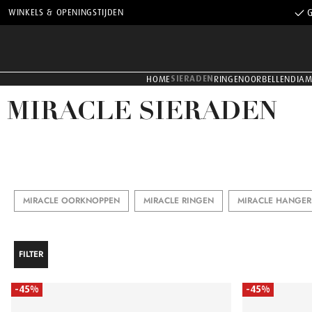
WINKELS & OPENINGSTIJDEN
G
SIERADEN
HOME
RINGEN
OORBELLEN
DIA
MIRACLE SIERADEN
MIRACLE OORKNOPPEN
MIRACLE RINGEN
MIRACLE HANGER
FILTER
-45%
-45%