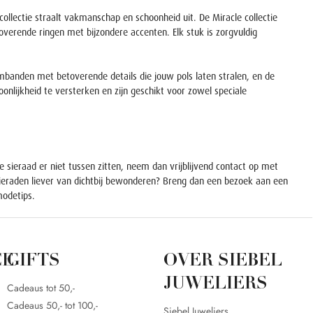
llectie straalt vakmanschap en schoonheid uit. De Miracle collectie
erende ringen met bijzondere accenten. Elk stuk is zorgvuldig
rmbanden met betoverende details die jouw pols laten stralen, en de
lijkheid te versterken en zijn geschikt voor zowel speciale
 sieraad er niet tussen zitten, neem dan vrijblijvend contact op met
 sieraden liever van dichtbij bewonderen? Breng dan een bezoek aan een
modetips.
CE
GIFTS
OVER SIEBEL
JUWELIERS
Cadeaus tot 50,-
Cadeaus 50,- tot 100,-
Siebel Juweliers