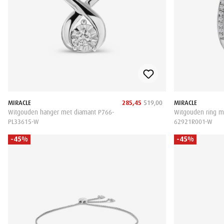
MIRACLE
285,45
519,00
MIRACLE
Witgouden hanger met diamant P766-
Witgouden ring m
PL33615-W
62921R001-W
-45%
-45%