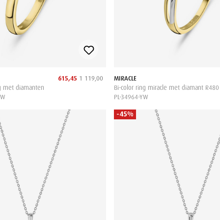
615,45
1 119,00
MIRACLE
ng met diamanten
Bi-color ring miracle met diamant R480-
YW
PL-34964-YW
-45%