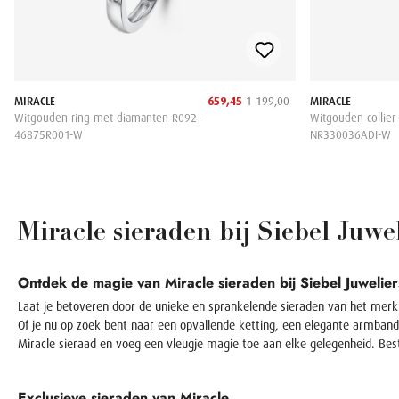
MIRACLE
659,45
1 199,00
MIRACLE
Witgouden ring met diamanten R092-
Witgouden collie
46875R001-W
NR330036ADI-W
Miracle sieraden bij Siebel Juwe
Ontdek de magie van Miracle sieraden bij Siebel Juwelier
Laat je betoveren door de unieke en sprankelende sieraden van het merk 
Of je nu op zoek bent naar een opvallende ketting, een elegante armband o
Miracle sieraad en voeg een vleugje magie toe aan elke gelegenheid. Best
Exclusieve sieraden van Miracle