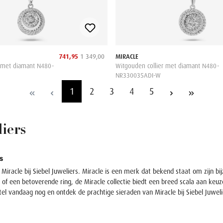
741,95
1 349,00
MIRACLE
r met diamant N480-
Witgouden collier met diamant N480-
NR330035ADI-W
1
2
3
4
5
liers
s
Miracle bij Siebel Juweliers. Miracle is een merk dat bekend staat om zijn 
f een betoverende ring, de Miracle collectie biedt een breed scala aan keuzes
el vandaag nog en ontdek de prachtige sieraden van Miracle bij Siebel Juweli