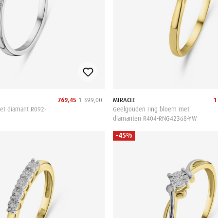
769,45
1 399,00
MIRACLE
1
et diamant R092-
Geelgouden ring bloem met
diamanten R404-RNG42368-YW
-45%