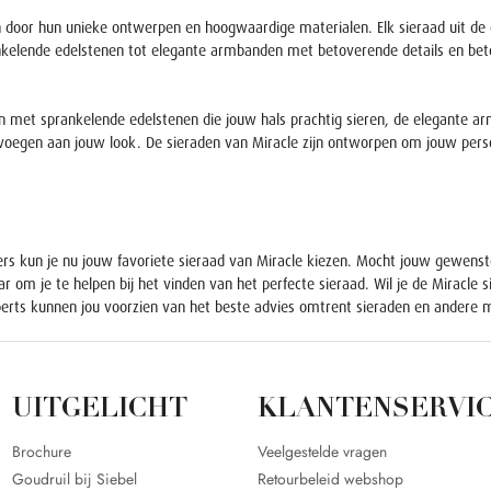
door hun unieke ontwerpen en hoogwaardige materialen. Elk sieraad uit de co
kelende edelstenen tot elegante armbanden met betoverende details en betov
ngen met sprankelende edelstenen die jouw hals prachtig sieren, de elegante a
oegen aan jouw look. De sieraden van Miracle zijn ontworpen om jouw persoon
iers kun je nu jouw favoriete sieraad van Miracle kiezen. Mocht jouw gewenste
 om je te helpen bij het vinden van het perfecte sieraad. Wil je de Miracle
perts kunnen jou voorzien van het beste advies omtrent sieraden en andere 
UITGELICHT
KLANTENSERVI
Brochure
Veelgestelde vragen
Goudruil bij Siebel
Retourbeleid webshop