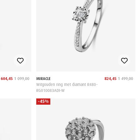
604,45
1 099,00
MIRACLE
824,45
1 499,00
Witgouden ring met diamant R480-
RG010083ADI-W
-45%