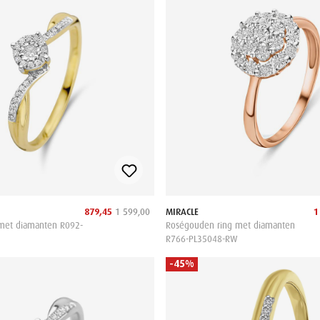
879,45
1 599,00
MIRACLE
1
met diamanten R092-
Roségouden ring met diamanten
R766-PL35048-RW
-45%