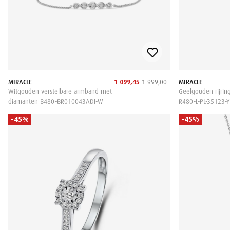
MIRACLE
1 099,45
1 999,00
MIRACLE
Witgouden verstelbare armband met
Geelgouden rijri
diamanten B480-BR010043ADI-W
R480-L-PL-35123-
-45%
-45%