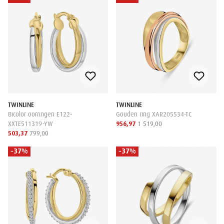
TWINLINE
TWINLINE
Bicolor oorringen E122-
Gouden ring XAR205534-TC
XXTE511319-YW
956,97
1 519,00
503,37
799,00
-37%
-37%