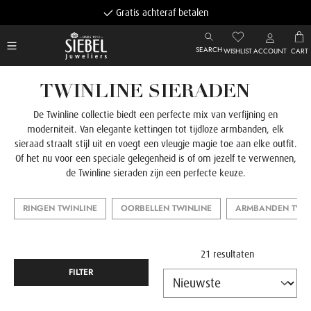
Gratis achteraf betalen
SEARCH
WISHLIST
ACCOUNT
CART
TWINLINE SIERADEN
De Twinline collectie biedt een perfecte mix van verfijning en
moderniteit. Van elegante kettingen tot tijdloze armbanden, elk
sieraad straalt stijl uit en voegt een vleugje magie toe aan elke outfit.
Of het nu voor een speciale gelegenheid is of om jezelf te verwennen,
de Twinline sieraden zijn een perfecte keuze.
RINGEN TWINLINE
OORBELLEN TWINLINE
ARMBANDEN TWIN
21 resultaten
FILTER