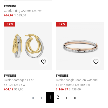
TWINLINE
Gouden ring XAR205125-YW
686,07
1 089,00
-37%
-37%
TWINLINE
TWINLINE
Bicolor oorringen E122-
Bicolor bangle rood-en witgoud
XXTE211255-YW
V519-4MOSC3126BRD-RW
604,17
959,00
2 166,57
3 439,00
1
2