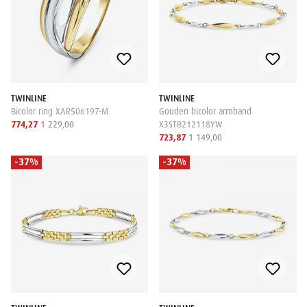
TWINLINE
TWINLINE
Bicolor ring XAR506197-M
Gouden bicolor armband
774,27
1 229,00
X3STB212118YW
723,87
1 149,00
-37%
-37%