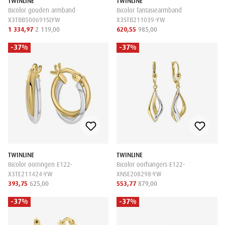
TWINLINE
TWINLINE
Bicolor gouden armband
Bicolor fantasiearmband
X3TBB500691SLYW
X3STB211039-YW
1 334,97
2 119,00
620,55
985,00
-37%
-37%
TWINLINE
TWINLINE
Bicolor oorringen E122-
Bicolor oorhangers E122-
X3TE211424-YW
XNSE208298-YW
393,75
625,00
553,77
879,00
-37%
-37%