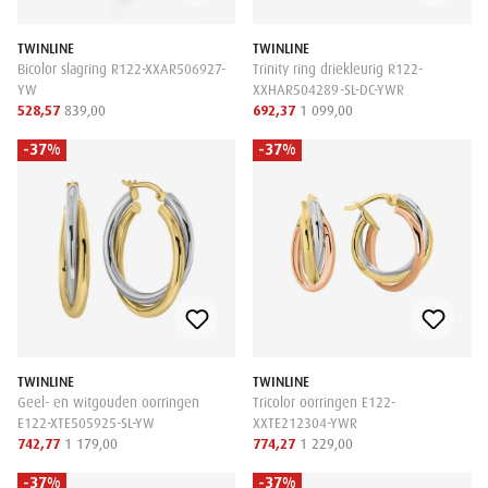
TWINLINE
TWINLINE
Bicolor slagring R122-XXAR506927-
Trinity ring driekleurig R122-
YW
XXHAR504289-SL-DC-YWR
528,57
839,00
692,37
1 099,00
-37%
-37%
TWINLINE
TWINLINE
Geel- en witgouden oorringen
Tricolor oorringen E122-
E122-XTE505925-SL-YW
XXTE212304-YWR
742,77
1 179,00
774,27
1 229,00
-37%
-37%