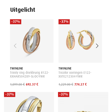
Uitgelicht
-37%
-37%
-
TWI
Bic
X3
699
TWINLINE
TWINLINE
Trinity ring driekleurig R122-
Tricolor oorringen E122-
XXHAR504289-SL-DC-YWR
XXTE212304-YWR
1,099.00 €
692.37 €
1,229.00 €
774.27 €
-37%
-37%