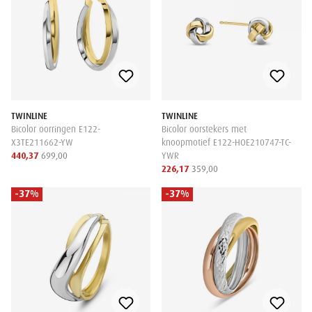
TWINLINE
TWINLINE
Bicolor oorringen E122-
Bicolor oorstekers met
X3TE211662-YW
knoopmotief E122-HOE210747-TC-
440,37
699,00
YWR
226,17
359,00
-37%
-37%