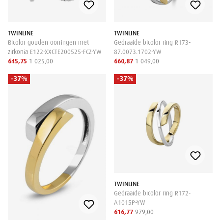
TWINLINE
TWINLINE
Bicolor gouden oorringen met
Gedraaide bicolor ring R173-
zirkonia E122-XXCTE200525-FCZ-YW
87.0073.1702-YW
645,75
1 025,00
660,87
1 049,00
-37%
-37%
TWINLINE
Gedraaide bicolor ring R172-
A1015P-YW
616,77
979,00