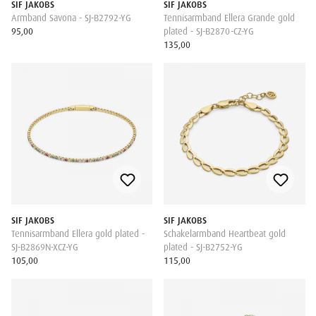
SIF JAKOBS
SIF JAKOBS
Armband Savona - SJ-B2792-YG
Tennisarmband Ellera Grande gold
95,00
plated - SJ-B2870-CZ-YG
135,00
SIF JAKOBS
SIF JAKOBS
Tennisarmband Ellera gold plated -
Schakelarmband Heartbeat gold
SJ-B2869N-XCZ-YG
plated - SJ-B2752-YG
105,00
115,00