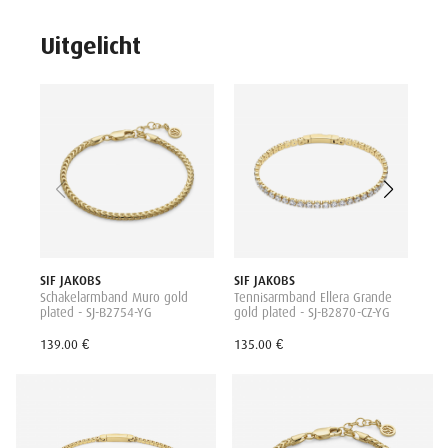
Uitgelicht
SIF
Ten
pla
B28
105
SIF JAKOBS
SIF JAKOBS
Schakelarmband Muro gold
Tennisarmband Ellera Grande
plated - SJ-B2754-YG
gold plated - SJ-B2870-CZ-YG
139.00 €
135.00 €