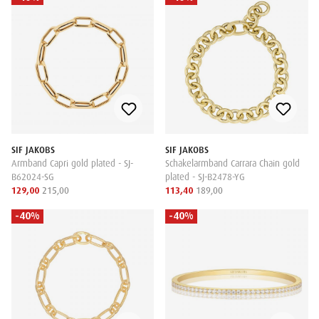
SIF JAKOBS
SIF JAKOBS
Armband Capri gold plated - SJ-
Schakelarmband Carrara Chain gold
B62024-SG
plated - SJ-B2478-YG
129,00
215,00
113,40
189,00
-40%
-40%