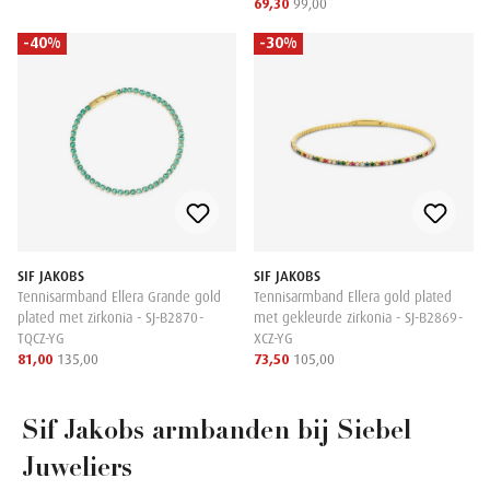
69,30
99,00
-40%
-30%
SIF JAKOBS
SIF JAKOBS
Tennisarmband Ellera Grande gold
Tennisarmband Ellera gold plated
plated met zirkonia - SJ-B2870-
met gekleurde zirkonia - SJ-B2869-
TQCZ-YG
XCZ-YG
81,00
135,00
73,50
105,00
Sif Jakobs armbanden bij Siebel
Juweliers