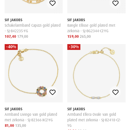
SIF JAKOBS
SIF JAKOBS
Schakelarmband Capizzi gold plated
Bangle Ellisse gold plated met
- SJ-B42235-YG
zirkonia - SJ-BG2344-CZ-YG
107,40
179,00
159,00
265,00
-40%
-30%
SIF JAKOBS
SIF JAKOBS
Armband Livingo van gold plated
Armband Ellera Ovale van gold
met zirkonia - SJ-B2366-XCZ-YG
plated met zirkonia - SJ-B2418-CZ-
81,00
135,00
YG