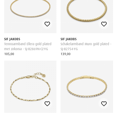
SIF JAKOBS
SIF JAKOBS
Tennisarmband Ellera gold plated
Schakelarmband Muro gold plated -
met zirkonia - SJ-B2869N-CZ-YG
SJ-B2754-YG
105,00
139,00