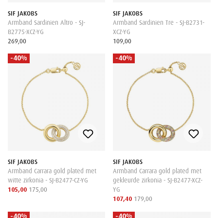
SIF JAKOBS
SIF JAKOBS
Armband Sardinien Altro - SJ-
Armband Sardinien Tre - SJ-B2731-
B2775-XCZ-YG
XCZ-YG
269,00
109,00
-40%
-40%
SIF JAKOBS
SIF JAKOBS
Armband Carrara gold plated met
Armband Carrara gold plated met
witte zirkonia - SJ-B2477-CZ-YG
gekleurde zirkonia - SJ-B2477-XCZ-
105,00
175,00
YG
107,40
179,00
-40%
-40%