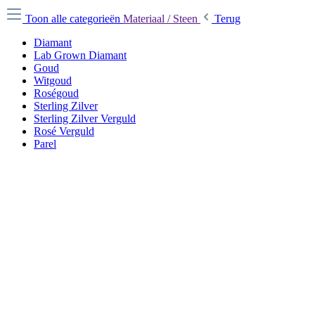
Toon alle categorieën
Materiaal / Steen
Terug
Diamant
Lab Grown Diamant
Goud
Witgoud
Roségoud
Sterling Zilver
Sterling Zilver Verguld
Rosé Verguld
Parel