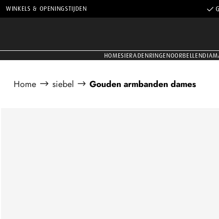
WINKELS & OPENINGSTIJDEN
G
HOME
SIERADEN
RINGEN
OORBELLEN
DIAM
Home
siebel
Gouden armbanden dames
Afbeeldingengalerij overslaan