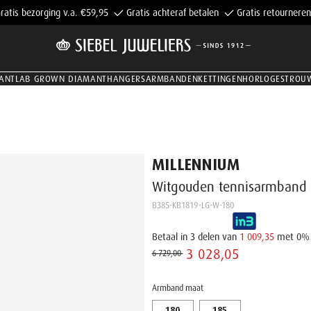
ratis bezorging v.a. €59,95
Gratis achteraf betalen
Gratis retourneren
ANT
LAB GROWN DIAMANT
HANGERS
ARMBANDEN
KETTINGEN
HORLOGES
TROU
MILLENNIUM
Witgouden tennisarmband
B385-KB1819-LG-W-180
Betaal in 3 delen van
1 009,35
met 0% 
3 028,05 ‌
6 729,00 ‌
Armband maat
180
185