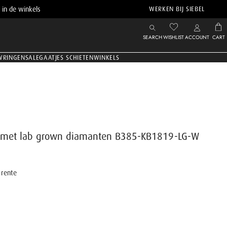
 in de winkels
WERKEN BIJ SIEBEL
SEARCH
WISHLIST
ACCOUNT
CART
WRINGEN
SALE
GAATJES SCHIETEN
WINKELS
 met lab grown diamanten B385-KB1819-LG-W
rente