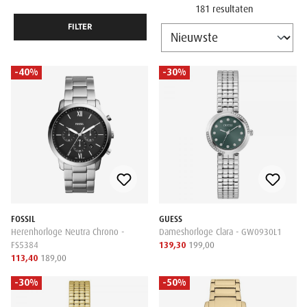
181 resultaten
FILTER
-40%
-30%
FOSSIL
GUESS
Herenhorloge Neutra Chrono -
Dameshorloge Clara - GW0930L1
FS5384
139,30
199,00
113,40
189,00
-30%
-50%