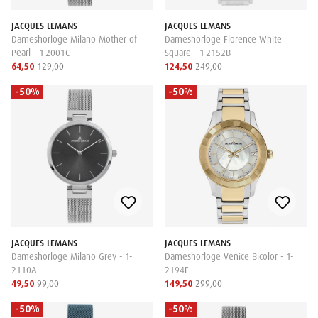
JACQUES LEMANS
JACQUES LEMANS
Dameshorloge Milano Mother of
Dameshorloge Florence White
Pearl - 1-2001C
Square - 1-2152B
64,50
129,00
124,50
249,00
-50%
-50%
JACQUES LEMANS
JACQUES LEMANS
Dameshorloge Milano Grey - 1-
Dameshorloge Venice Bicolor - 1-
2110A
2194F
49,50
99,00
149,50
299,00
-50%
-50%