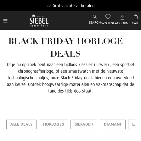
Gratis achteraf betalen
SEARCH
WISHLIST
ACCOUNT
CART
BLACK FRIDAY HORLOGE
DEALS
Of je nu op zoek bent naar een tijdloos klassiek uurwerk, een sportief
chronograafhorloge, of een smartwatch met de nieuwste
technologische snufjes, onze Black Friday-deals bieden een overvloed
aan keuze. Ontdek hoogwaardige materialen en vakmanschap dat de
tand des tijds doorstaat.
ALLE DEALS
HORLOGES
SIERADEN
DIAMANT
LAB