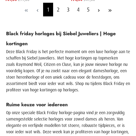
1
2
3
4
5
Black friday horloges bij Siebel Juweliers | Hoge
kortingen
Deze
Black Friday
is het perfecte moment om een
luxe horloge
aan te
schaffen bij Siebel Juweliers. Met hoge kortingen op topmerken
zoals
Raymond Weil
,
Citizen
en
Cluse
, kun je jouw nieuwe horloge nu
voordelig kopen. Of je nu zoekt naar een elegant
dameshorloge
, een
stoer
herenhorloge
of een uniek cadeau voor de feestdagen, ons
assortiment biedt voor ieder wat wils. Shop nu tijdens
Black Friday
en
profiteer van hoge kortingen op horloges.
Ruime keuze voor iedereen
Op onze speciale
Black Friday horloge-pagina
vind je een zorgvuldig
samengestelde selectie horloges voor zowel dames als heren. Van
elegante en verfijnde modellen tot stoere, robuuste tijdpieces, er is
voor ieder wat wils. Deze week kun je profiteren van hoge kortingen,