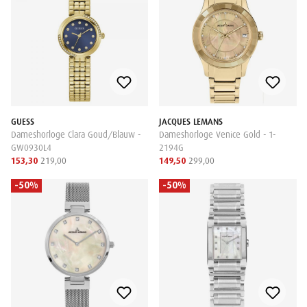
GUESS
JACQUES LEMANS
Dameshorloge Clara Goud/Blauw -
Dameshorloge Venice Gold - 1-
GW0930L4
2194G
153,30
219,00
149,50
299,00
-50%
-50%