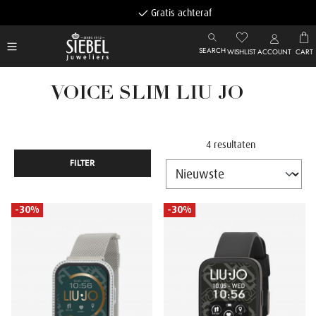
Gratis achteraf betalen
SEARCH
WISHLIST
ACCOUNT
CART
VOICE SLIM LIU JO
4 resultaten
FILTER
-30%
-30%