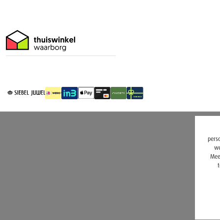
perso
we
Mee
t