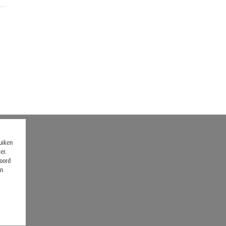
ruiken
er.
koord
en