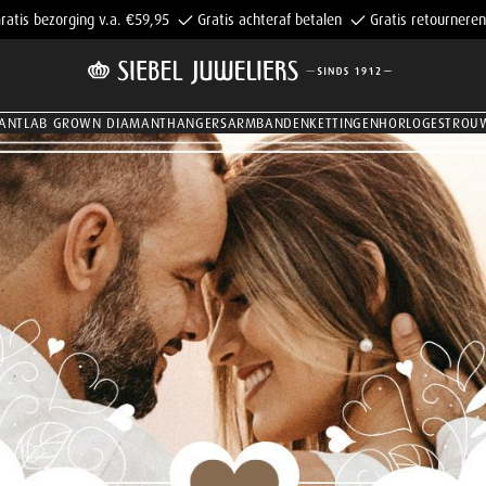
ratis bezorging v.a. €59,95
Gratis achteraf betalen
Gratis retourneren
ANT
LAB GROWN DIAMANT
HANGERS
ARMBANDEN
KETTINGEN
HORLOGES
TROU