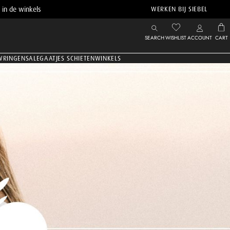
 in de winkels
WERKEN BIJ SIEBEL
SEARCH
WISHLIST
ACCOUNT
CART
WRINGEN
SALE
GAATJES SCHIETEN
WINKELS