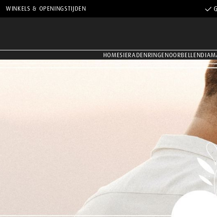
WINKELS & OPENINGSTIJDEN
G
HOME
SIERADEN
RINGEN
OORBELLEN
DIAM