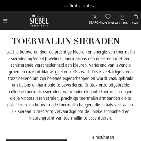
Gratis achteraf betalen
SEARCH
WISHLIST
ACCOUNT
CART
TOERMALIJN SIERADEN
Laat je betoveren door de prachtige kleuren en energie van toermalijn
sieraden bij Siebel Juweliers. Toermalijn is een edelsteen met een
schitterende verscheidenheid aan kleuren, variërend van levendig
groen en roze tot blauw, geel en zelfs zwart. Deze veelzijdige steen
staat bekend om zijn helende eigenschappen en wordt vaak gebruikt
om balans en harmonie te bevorderen.
Ontdek onze uitgebreide
collectie toermalijn sieraden, waaronder elegante toermalijn ringen
die je vingers laten stralen, prachtige toermalijn armbanden die je
pols sieren, en betoverende toermalijn hangers die je hals verfraaien.
Elk sieraad is met zorg vervaardigd om de unieke schoonheid en
kleurenpracht van toermalijn te accentueren.
4 resultaten