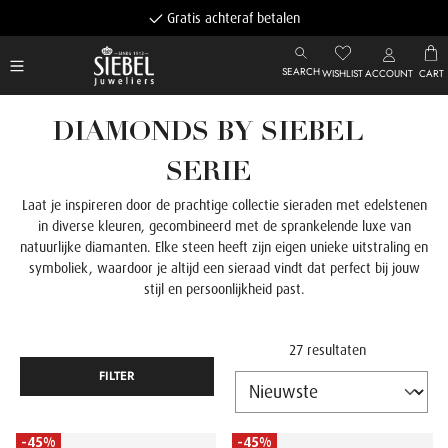
Gratis achteraf betalen
SEARCH
WISHLIST
ACCOUNT
CART
DIAMONDS BY SIEBEL
SERIE
Laat je inspireren door de prachtige collectie sieraden met edelstenen
in diverse kleuren, gecombineerd met de sprankelende luxe van
natuurlijke diamanten. Elke steen heeft zijn eigen unieke uitstraling en
symboliek, waardoor je altijd een sieraad vindt dat perfect bij jouw
stijl en persoonlijkheid past.
27 resultaten
FILTER
-45%
-45%