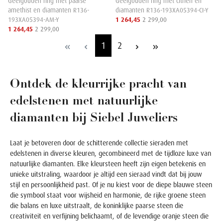
Geelgouden ring met paarse
Geelgouden ring met citrien en
amethist en diamanten R136-
diamanten R136-193XA05394-CI-Y
193XA05394-AM-Y
1 264,45
2 299,00
1 264,45
2 299,00
1
2
Ontdek de kleurrijke pracht van
edelstenen met natuurlijke
diamanten bij Siebel Juweliers
Laat je betoveren door de schitterende collectie sieraden met
edelstenen in diverse kleuren, gecombineerd met de tijdloze luxe van
natuurlijke diamanten. Elke kleursteen heeft zijn eigen betekenis en
unieke uitstraling, waardoor je altijd een sieraad vindt dat bij jouw
stijl en persoonlijkheid past. Of je nu kiest voor de diepe blauwe steen
die symbool staat voor wijsheid en harmonie, de rijke groene steen
die balans en luxe uitstraalt, de koninklijke paarse steen die
creativiteit en verfijning belichaamt, of de levendige oranje steen die