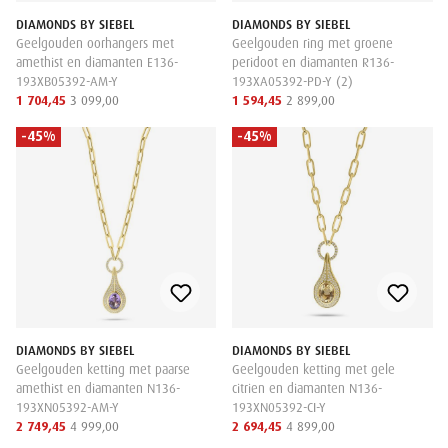
DIAMONDS BY SIEBEL
DIAMONDS BY SIEBEL
Geelgouden oorhangers met
Geelgouden ring met groene
amethist en diamanten E136-
peridoot en diamanten R136-
193XB05392-AM-Y
193XA05392-PD-Y (2)
1 704,45
3 099,00
1 594,45
2 899,00
-45%
-45%
DIAMONDS BY SIEBEL
DIAMONDS BY SIEBEL
Geelgouden ketting met paarse
Geelgouden ketting met gele
amethist en diamanten N136-
citrien en diamanten N136-
193XN05392-AM-Y
193XN05392-CI-Y
2 749,45
4 999,00
2 694,45
4 899,00