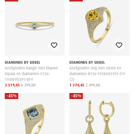
DIAMONDS BY SIEBEL
DIAMONDS BY SIEBEL
Geelgouden bangle met blauwe
Geelgouden ring met citrien en
topaas en diamanten V136-
diamanten R136-193XA05395-CI-Y
193XF05395-BT-Y
(2)
3 519,45
6 399,00
1 374,45
2 499,00
-45%
-45%