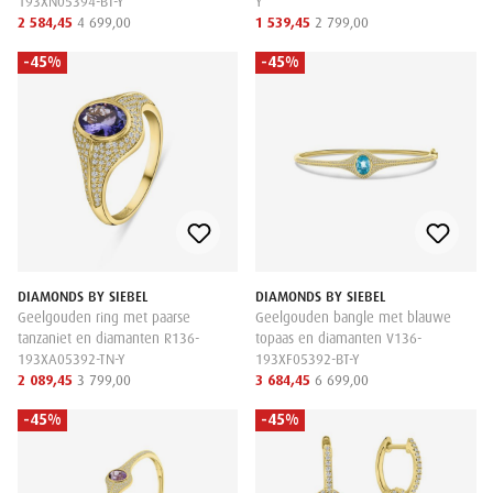
193XN05394-BT-Y
Y
2 584,45
4 699,00
1 539,45
2 799,00
-45%
-45%
DIAMONDS BY SIEBEL
DIAMONDS BY SIEBEL
Geelgouden ring met paarse
Geelgouden bangle met blauwe
tanzaniet en diamanten R136-
topaas en diamanten V136-
193XA05392-TN-Y
193XF05392-BT-Y
2 089,45
3 799,00
3 684,45
6 699,00
-45%
-45%