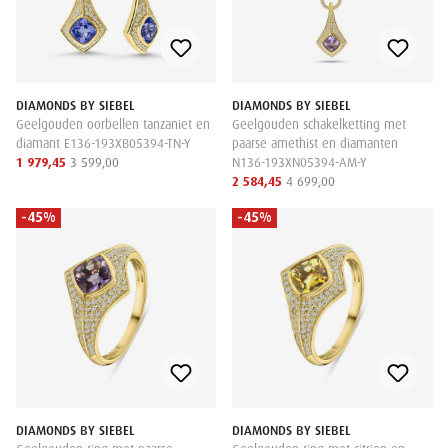
DIAMONDS BY SIEBEL
DIAMONDS BY SIEBEL
Geelgouden oorbellen tanzaniet en
Geelgouden schakelketting met
diamant E136-193XB05394-TN-Y
paarse amethist en diamanten
1 979,45
3 599,00
N136-193XN05394-AM-Y
2 584,45
4 699,00
-45%
-45%
DIAMONDS BY SIEBEL
DIAMONDS BY SIEBEL