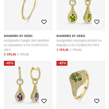
DIAMONDS BY SIEBEL
DIAMONDS BY SIEBEL
Geelgouden bangle met amethist
Geelgouden oorringen peridot en
en diamanten V136-193XF05392-
diamant E136-193XB05392-PD-Y
AM-Y
1 759,45
3 199,00
3 739,45
6 799,00
-45%
-45%