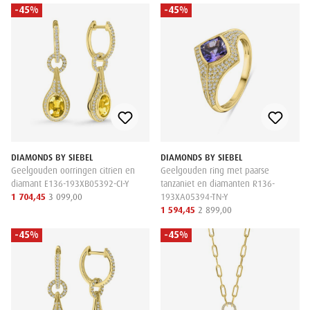
-45%
-45%
DIAMONDS BY SIEBEL
DIAMONDS BY SIEBEL
Geelgouden oorringen citrien en
Geelgouden ring met paarse
diamant E136-193XB05392-CI-Y
tanzaniet en diamanten R136-
1 704,45
3 099,00
193XA05394-TN-Y
1 594,45
2 899,00
-45%
-45%