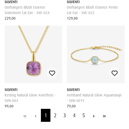
SILVENTI
SILVENTI
Oorhangers Blush Essence
Oorhangers Blush Essence Petite
Statement Cat Eye - SVE-024
Cat Eye - SVE-022
229,00
129,00
SILVENTI
SILVENTI
Ketting Natural Glow Amethyst -
Armband Natural Glow Aquamarijn
SVN-003
- SVB-001Y
99,00
79,00
1
2
3
4
5