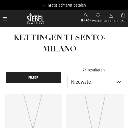
Gratis achteraf betalen
SEARCH
WISHLIST
ACCOUNT
CART
KETTINGEN TI SENTO-
MILANO
74 resultaten
FILTER