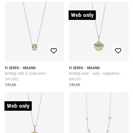
Web only
TI SENTO - MILANO
TI SENTO - MILANO
Ketting Cirle & Cross-over -
Ketting Love - Luck - Happiness -
34128TZ
6863ZY
149,00
149,00
Web only