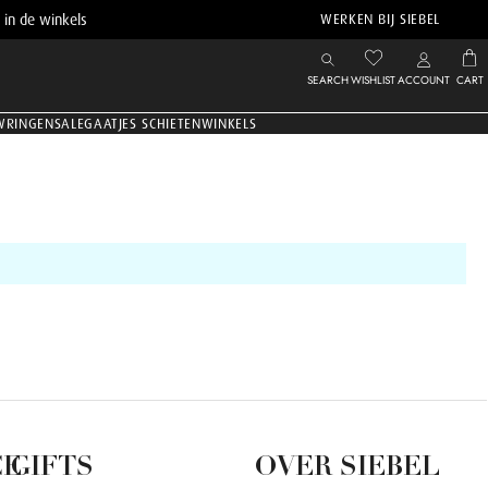
 in de winkels
WERKEN BIJ SIEBEL
SEARCH
WISHLIST
ACCOUNT
CART
WRINGEN
SALE
GAATJES SCHIETEN
WINKELS
CE
GIFTS
OVER SIEBEL