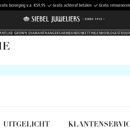
ratis bezorging v.a. €59,95
Gratis achteraf betalen
Gratis retourneren
ANT
LAB GROWN DIAMANT
HANGERS
ARMBANDEN
KETTINGEN
HORLOGES
TROU
ME
UITGELICHT
KLANTENSERVI