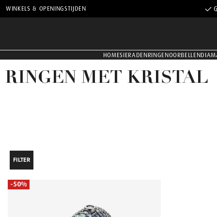
WINKELS & OPENINGSTIJDEN
G
HOME
SIERADEN
RINGEN
OORBELLEN
DIAM
RINGEN MET KRISTAL
FILTER
-50%