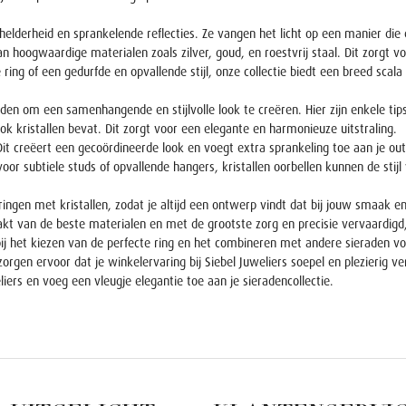
elderheid en sprankelende reflecties. Ze vangen het licht op een manier die e
an hoogwaardige materialen zoals zilver, goud, en roestvrij staal. Dit zorgt 
e ring of een gedurfde en opvallende stijl, onze collectie biedt een breed sca
en om een samenhangende en stijlvolle look te creëren. Hier zijn enkele tip
ok kristallen bevat. Dit zorgt voor een elegante en harmonieuze uitstraling.
it creëert een gecoördineerde look en voegt extra sprankeling toe aan je outf
voor subtiele studs of opvallende hangers, kristallen oorbellen kunnen de stijl 
 ringen met kristallen, zodat je altijd een ontwerp vindt dat bij jouw smaak en 
akt van de beste materialen en met de grootste zorg en precisie vervaardigd,
bij het kiezen van de perfecte ring en het combineren met andere sieraden v
rgen ervoor dat je winkelervaring bij Siebel Juweliers soepel en plezierig ve
iers en voeg een vleugje elegantie toe aan je sieradencollectie.