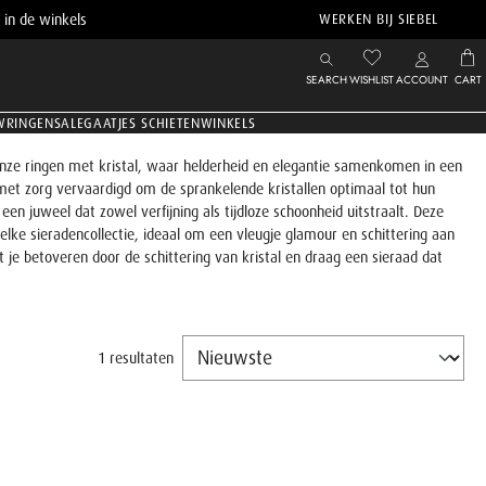
 in de winkels
WERKEN BIJ SIEBEL
SEARCH
WISHLIST
ACCOUNT
CART
WRINGEN
SALE
GAATJES SCHIETEN
WINKELS
nze ringen met kristal, waar helderheid en elegantie samenkomen in een
 met zorg vervaardigd om de sprankelende kristallen optimaal tot hun
een juweel dat zowel verfijning als tijdloze schoonheid uitstraalt. Deze
 elke sieradencollectie, ideaal om een vleugje glamour en schittering aan
t je betoveren door de schittering van kristal en draag een sieraad dat
1 resultaten