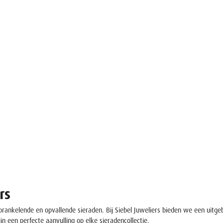
rs
prankelende en opvallende sieraden. Bij Siebel Juweliers bieden we een uitgeb
jn een perfecte aanvulling op elke sieradencollectie.