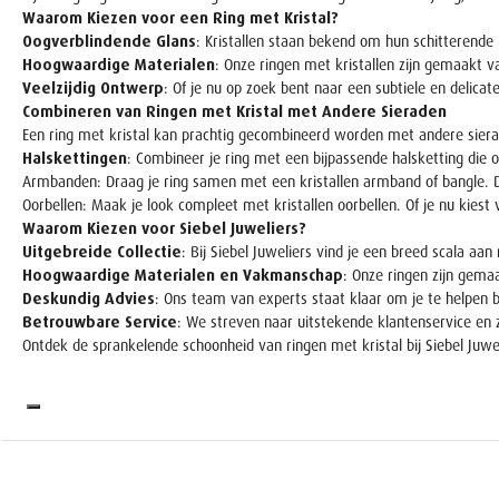
Waarom Kiezen voor een Ring met Kristal?
Oogverblindende Glans
: Kristallen staan bekend om hun schitterende h
Hoogwaardige Materialen
: Onze ringen met kristallen zijn gemaakt v
Veelzijdig Ontwerp
: Of je nu op zoek bent naar een subtiele en delicat
Combineren van Ringen met Kristal met Andere Sieraden
Een ring met kristal kan prachtig gecombineerd worden met andere sierad
Halskettingen
: Combineer je ring met een bijpassende halsketting die o
Armbanden
: Draag je ring samen met een kristallen armband of bangle. D
Oorbellen
: Maak je look compleet met kristallen oorbellen. Of je nu kiest 
Waarom Kiezen voor Siebel Juweliers?
Uitgebreide Collectie
: Bij Siebel Juweliers vind je een breed scala aan
Hoogwaardige Materialen en Vakmanschap
: Onze ringen zijn gema
Deskundig Advies
: Ons team van experts staat klaar om je te helpen 
Betrouwbare Service
: We streven naar uitstekende klantenservice en zo
Ontdek de sprankelende schoonheid van ringen met kristal bij Siebel Juwel