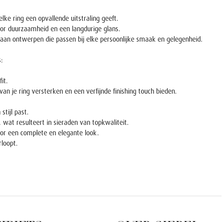
lke ring een opvallende uitstraling geeft.
voor duurzaamheid en een langdurige glans.
la aan ontwerpen die passen bij elke persoonlijke smaak en gelegenheid.
s:
it.
van je ring versterken en een verfijnde finishing touch bieden.
stijl past.
 wat resulteert in sieraden van topkwaliteit.
oor een complete en elegante look.
rloopt.