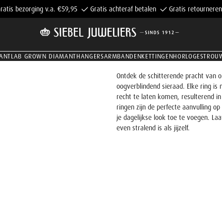
ratis bezorging v.a. €59,95
Gratis achteraf betalen
Gratis retourneren
ANT
LAB GROWN DIAMANT
HANGERS
ARMBANDEN
KETTINGEN
HORLOGES
TROU
Ontdek de schitterende pracht van o
oogverblindend sieraad. Elke ring is
recht te laten komen, resulterend in 
ringen zijn de perfecte aanvulling op
je dagelijkse look toe te voegen. Laa
even stralend is als jijzelf.