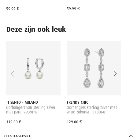
59.99 €
59.99 €
Deze zijn ook leuk
TI SE
Oorha
Parel
119.0
TI SENTO - MILANO
TRENDY CHIC
Oorhangers van sterling zilver
Oorhangers sterling zilver met
met parel 7939PW
witte zirkonia - E18068
119.00 €
129.00 €
KLANTENSERVICE