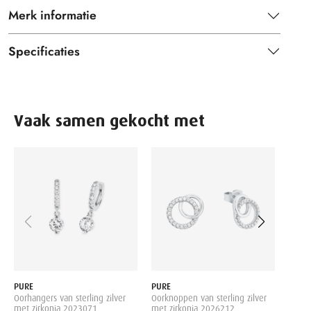
Merk informatie
Specificaties
Vaak samen gekocht met
PURE
Oorkn
met b
59.99
PURE
PURE
Oorhangers van sterling zilver
Oorknoppen van sterling zilver
met zirkonia 2023071
met zirkonia 2026212