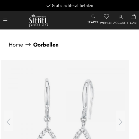
Gratis achteraf betalen
SEARCH
WISHLIST
ACCOUNT
CART
Home
Oorbellen
Afbeeldingengalerij overslaan