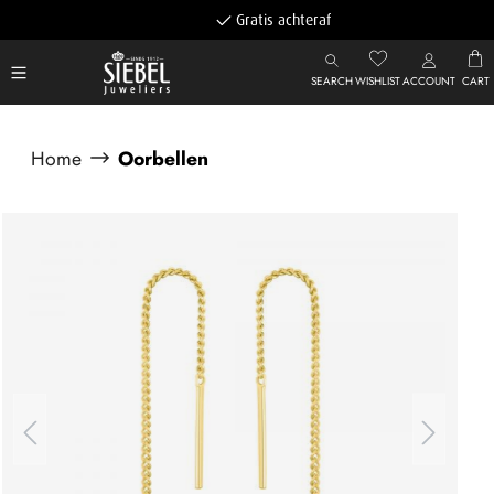
Gratis achteraf betalen
SEARCH
WISHLIST
ACCOUNT
CART
Home
Oorbellen
Afbeeldingengalerij overslaan