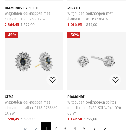
DIAMONDS BY SIEBEL
MIRACLE
Witgouden oorknoppen met
Witgouden oorknoppen met
diamant E138-ER26817-W
diamant E138-ER32384-W
2 364,45
4 299,00
1 016,95
1 849,00
-45%
-50%
GEMS
DIAMONDE
Witgouden oorknoppen met
Witgouden oorknoppen solitair
diamant en saffier E138-ER28669-
met diamant E480-SOL-W041-020-
SA-YW
G2-W
1 594,45
2 899,00
1 149,50
2 299,00
1
2
3
4
5