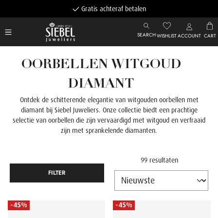
Gratis achteraf betalen
SEARCH
WISHLIST
ACCOUNT
CART
OORBELLEN WITGOUD
DIAMANT
Ontdek de schitterende elegantie van witgouden oorbellen met
diamant bij Siebel Juweliers. Onze collectie biedt een prachtige
selectie van oorbellen die zijn vervaardigd met witgoud en verfraaid
zijn met sprankelende diamanten.
99 resultaten
FILTER
-45%
-45%