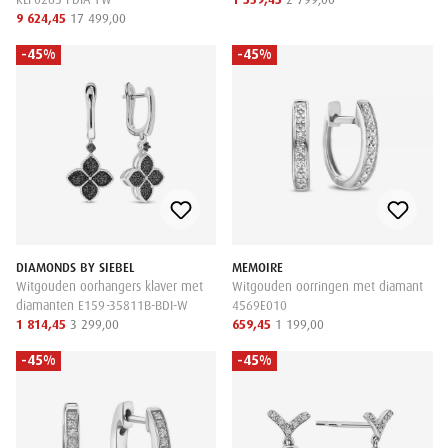
9 624,45
17 499,00
-45%
-45%
DIAMONDS BY SIEBEL
MEMOIRE
Witgouden oorhangers klaver met
Witgouden oorringen met diamant
diamanten E159-35811B-BDI-W
4569E010
1 814,45
3 299,00
659,45
1 199,00
-45%
-45%