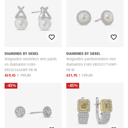
DIAMONDS BY SIEBEL
DIAMONDS BY SIEBEL
Witgouden oorstekers met parels
Witgouden pareloorstekers met
en diamanten E480-
diamanten E480-ER020171AWP-
ER020166AWP-PR-W
PR-W
659,45
1 199,00
631,95
1 149,00
-45%
-45%