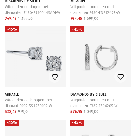
DIAMONDS BY SIEBEL
MEMOIRE
Witgouden oorringen met
Witgouden oorringen met
diamanten E480-ER100145ADI-W
diamanten E480-EDF12693-W
769,45
1 399,00
934,45
1 699,00
-45%
-45%
MIRACLE
DIAMONDS BY SIEBEL
Witgouden oorknoppen met
Witgouden oorringen met
diamant E092-55153E002-W
diamanten E382-E304205-W
538,45
979,00
576,95
1 049,00
-45%
-45%