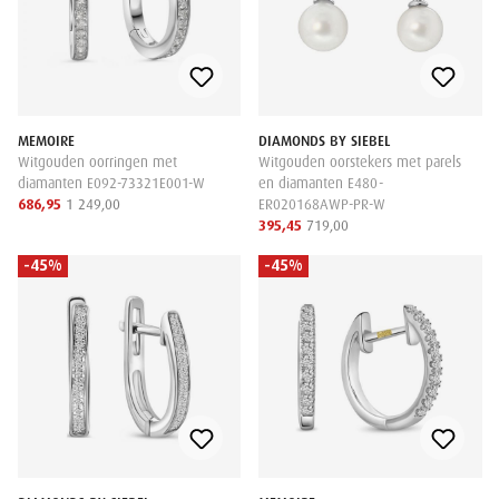
MEMOIRE
DIAMONDS BY SIEBEL
Witgouden oorringen met
Witgouden oorstekers met parels
diamanten E092-73321E001-W
en diamanten E480-
686,95
1 249,00
ER020168AWP-PR-W
395,45
719,00
-45%
-45%