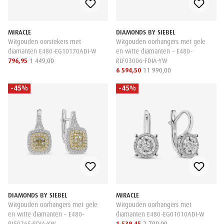
MIRACLE
DIAMONDS BY SIEBEL
Witgouden oorstekers met
Witgouden oorhangers met gele
diamanten E480-EG10170ADI-W
en witte diamanten – E480-
796,95
1 449,00
RLF03006-FDIA-YW
6 594,50
11 990,00
-45%
-45%
DIAMONDS BY SIEBEL
MIRACLE
Witgouden oorhangers met gele
Witgouden oorhangers met
en witte diamanten – E480-
diamanten E480-EG01010ADI-W
RLF0265-FDIA-YW
1 539,45
2 799,00