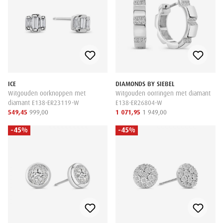
ICE
DIAMONDS BY SIEBEL
Witgouden oorknoppen met
Witgouden oorringen met diamant
diamant E138-ER23119-W
E138-ER26804-W
549,45
999,00
1 071,95
1 949,00
-45%
-45%