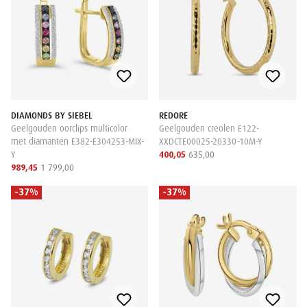
DIAMONDS BY SIEBEL
REDORE
Geelgouden oorclips multicolor
Geelgouden creolen E122-
met diamanten E382-E304253-MIX-
XXDCTE00025-20330-10M-Y
Y
400,05
635,00
989,45
1 799,00
-37%
-37%