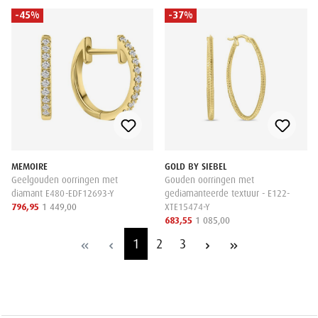
-45%
-37%
MEMOIRE
GOLD BY SIEBEL
Geelgouden oorringen met
Gouden oorringen met
diamant E480-EDF12693-Y
gediamanteerde textuur - E122-
796,95
1 449,00
XTE15474-Y
683,55
1 085,00
1
2
3