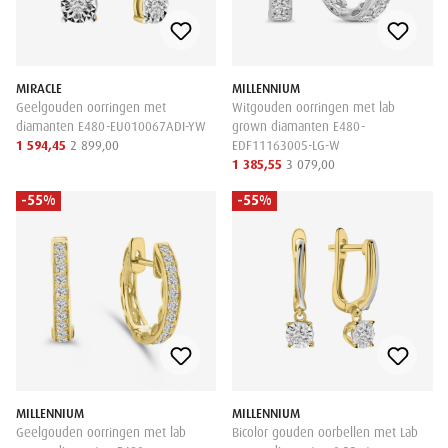
MIRACLE
MILLENNIUM
Geelgouden oorringen met
Witgouden oorringen met lab
diamanten E480-EU010067ADI-YW
grown diamanten E480-
1 594,45
2 899,00
EDF11163005-LG-W
1 385,55
3 079,00
-55%
-55%
MILLENNIUM
MILLENNIUM
Geelgouden oorringen met lab
Bicolor gouden oorbellen met Lab