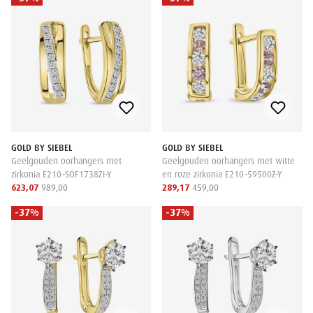
GOLD BY SIEBEL
GOLD BY SIEBEL
Geelgouden oorhangers met
Geelgouden oorhangers met witte
zirkonia E210-SOF1738ZI-Y
en roze zirkonia E210-59500Z-Y
623,07
989,00
289,17
459,00
-37%
-37%