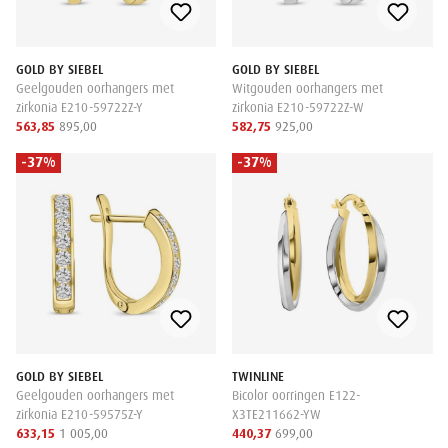
GOLD BY SIEBEL
GOLD BY SIEBEL
Geelgouden oorhangers met
Witgouden oorhangers met
zirkonia E210-59722Z-Y
zirkonia E210-59722Z-W
563,85
895,00
582,75
925,00
-37%
-37%
GOLD BY SIEBEL
TWINLINE
Geelgouden oorhangers met
Bicolor oorringen E122-
zirkonia E210-59575Z-Y
X3TE211662-YW
633,15
1 005,00
440,37
699,00