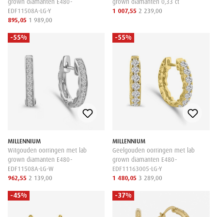
grown diamanten E480-
grown diamanten 0,33 ct
EDF11508A-LG-Y
1 007,55
2 239,00
895,05
1 989,00
-55%
-55%
MILLENNIUM
MILLENNIUM
Witgouden oorringen met lab
Geelgouden oorringen met lab
grown diamanten E480-
grown diamanten E480-
EDF11508A-LG-W
EDF11163005-LG-Y
962,55
2 139,00
1 480,05
3 289,00
-45%
-37%