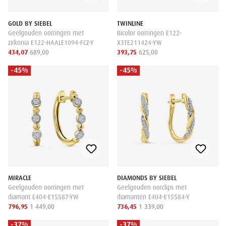
GOLD BY SIEBEL
TWINLINE
Geelgouden oorringen met
Bicolor oorringen E122-
zirkonia E122-HAALE1094-FCZ-Y
X3TE211424-YW
434,07
689,00
393,75
625,00
-45%
-45%
MIRACLE
DIAMONDS BY SIEBEL
Geelgouden oorringen met
Geelgouden oorclips met
diamant E404-E15587-YW
diamanten E404-E15584-Y
796,95
1 449,00
736,45
1 339,00
-37%
-37%