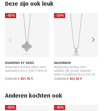
Deze zijn ook leuk
-45%
-55%
-45
DIAM
Witgo
diam
2,399
DIAMONDS BY SIEBEL
MILLENNIUM
Witgouden ketting klaver met
Witgouden ketting met
diamanten N159-35811-WDI-W
solitaire lab grown diamant
N480-P23MK0001B-LG-030-W
1,549.00 €
851.95 €
1,449.00 €
652.05 €
Anderen kochten ook
-45%
-45%
-45
GEMS