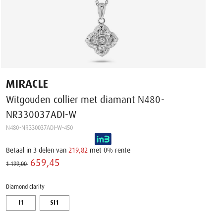
MIRACLE
Witgouden collier met diamant N480-
NR330037ADI-W
N480-NR330037ADI-W-450
Betaal in 3 delen van
219,82
met 0% rente
659,45 ‌
1 199,00 ‌
Diamond clarity
I1
SI1