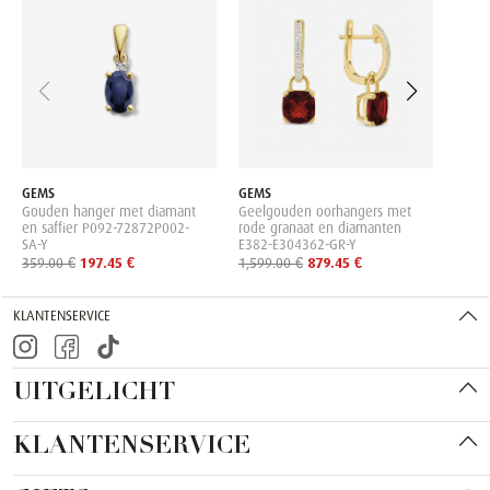
Geelg
en di
EM-Y
575.0
GEMS
GEMS
Gouden hanger met diamant
Geelgouden oorhangers met
en saffier P092-72872P002-
rode granaat en diamanten
SA-Y
E382-E304362-GR-Y
359.00 €
197.45 €
1,599.00 €
879.45 €
KLANTENSERVICE
UITGELICHT
KLANTENSERVICE