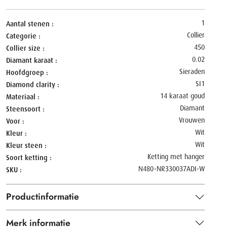
1
Aantal stenen
Collier
Categorie
450
Collier size
0.02
Diamant karaat
Sieraden
Hoofdgroep
SI1
Diamond clarity
14 karaat goud
Materiaal
Diamant
Steensoort
Vrouwen
Voor
Wit
Kleur
Wit
Kleur steen
Ketting met hanger
Soort ketting
N480-NR330037ADI-W
SKU
Productinformatie
Merk informatie