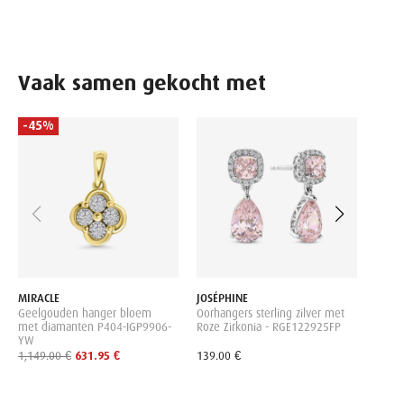
Vaak samen gekocht met
-45%
-45
DIAM
Geelg
diam
1,269
MIRACLE
JOSÉPHINE
Geelgouden hanger bloem
Oorhangers sterling zilver met
met diamanten P404-IGP9906-
Roze Zirkonia - RGE122925FP
YW
1,149.00 €
631.95 €
139.00 €