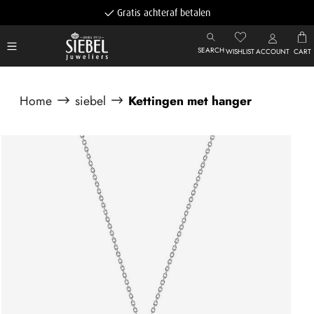
Gratis achteraf betalen
SEARCH
WISHLIST
ACCOUNT
CART
Home
siebel
Kettingen met hanger
Afbeeldingengalerij overslaan