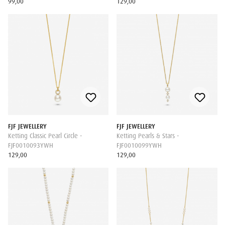
99,00
129,00
FJF JEWELLERY
FJF JEWELLERY
Ketting Classic Pearl Circle -
Ketting Pearls & Stars -
FJF0010093YWH
FJF0010099YWH
129,00
129,00