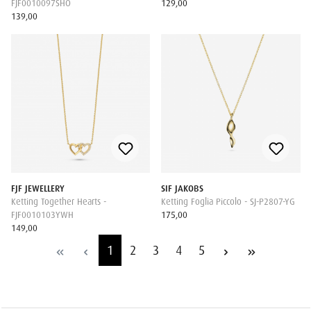
FJF0010097SHO
129,00
139,00
FJF JEWELLERY
SIF JAKOBS
Ketting Together Hearts -
Ketting Foglia Piccolo - SJ-P2807-YG
FJF0010103YWH
175,00
149,00
1
2
3
4
5