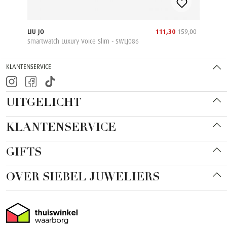
,00
LIU JO
111,30
159,00
LIU
Smartwatch Luxury Voice Slim - SWLJ086
Sma
KLANTENSERVICE
UITGELICHT
KLANTENSERVICE
GIFTS
OVER SIEBEL JUWELIERS