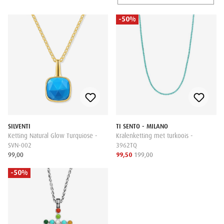
-50%
SILVENTI
TI SENTO - MILANO
Ketting Natural Glow Turquiose -
Kralenketting met turkoois -
SVN-002
3962TQ
99,00
99,50
199,00
-50%