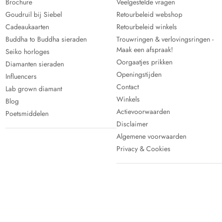
Brochure
Veelgestelde vragen
Goudruil bij Siebel
Retourbeleid webshop
Cadeaukaarten
Retourbeleid winkels
Buddha to Buddha sieraden
Trouwringen & verlovingsringen -
Maak een afspraak!
Seiko horloges
Oorgaatjes prikken
Diamanten sieraden
Openingstijden
Influencers
Contact
Lab grown diamant
Winkels
Blog
Actievoorwaarden
Poetsmiddelen
Disclaimer
Algemene voorwaarden
Privacy & Cookies