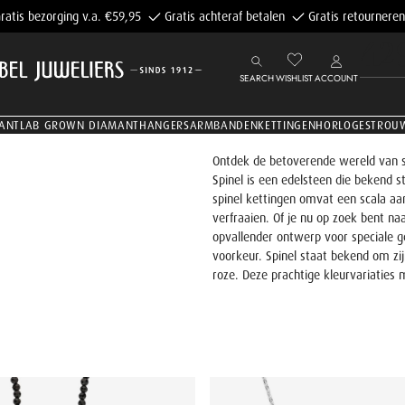
ratis bezorging v.a. €59,95
Gratis achteraf betalen
Gratis retourneren
42
SEARCH
WISHLIST
ACCOUNT
ANT
LAB GROWN DIAMANT
HANGERS
ARMBANDEN
KETTINGEN
HORLOGES
TROU
Ontdek de betoverende wereld van spi
Spinel is een edelsteen die bekend st
spinel kettingen omvat een scala aan
verfraaien.
Of je nu op zoek bent naa
opvallender ontwerp voor speciale gel
voorkeur. Spinel staat bekend om zij
roze. Deze prachtige kleurvariaties 