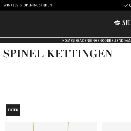
WINKELS & OPENINGSTIJDEN
G
HOME
SIERADEN
RINGEN
OORBELLEN
DIAM
SPINEL KETTINGEN
FILTER