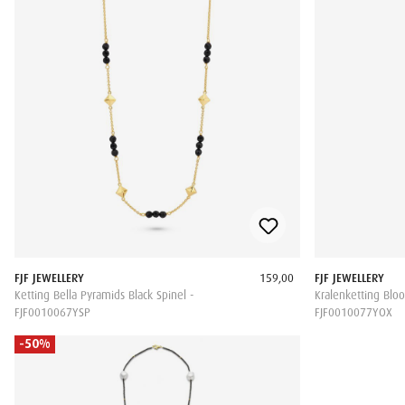
FJF JEWELLERY
159,00
FJF JEWELLERY
Ketting Bella Pyramids Black Spinel -
Kralenketting Bloo
FJF0010067YSP
FJF0010077YOX
-50%