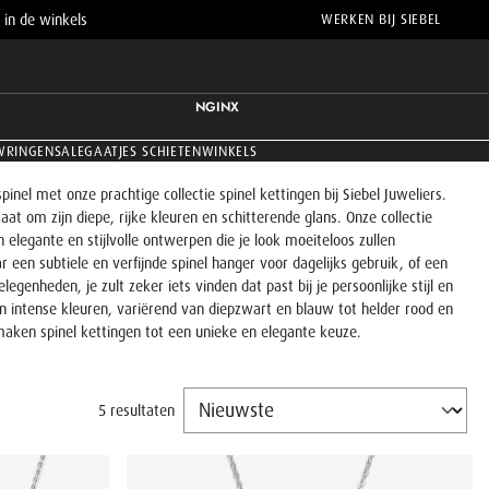
 in de winkels
WERKEN BIJ SIEBEL
9 TOO MANY REQUESTS
NGINX
WRINGEN
SALE
GAATJES SCHIETEN
WINKELS
nel met onze prachtige collectie spinel kettingen bij Siebel Juweliers.
aat om zijn diepe, rijke kleuren en schitterende glans. Onze collectie
 elegante en stijlvolle ontwerpen die je look moeiteloos zullen
r een subtiele en verfijnde spinel hanger voor dagelijks gebruik, of een
egenheden, je zult zeker iets vinden dat past bij je persoonlijke stijl en
n intense kleuren, variërend van diepzwart en blauw tot helder rood en
maken spinel kettingen tot een unieke en elegante keuze.
5 resultaten