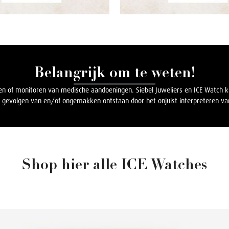
Belangrijk om te weten!
eren of monitoren van medische aandoeningen. Siebel Juweliers en ICE Watch 
 gevolgen van en/of ongemakken ontstaan door het onjuist interpreteren van
Shop hier alle ICE Watches