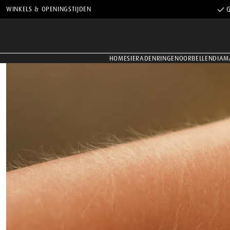
WINKELS & OPENINGSTIJDEN
G
HOME
SIERADEN
RINGEN
OORBELLEN
DIAM