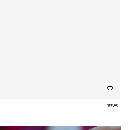
199,00
ICE
Sma