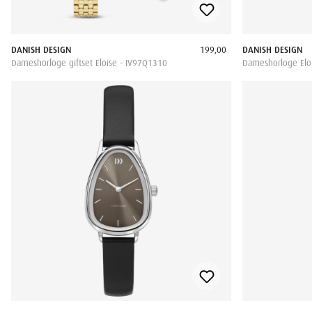
DANISH DESIGN
199,00
DANISH DESIGN
Dameshorloge giftset Eloise - IV97Q1310
Dameshorloge Eloi