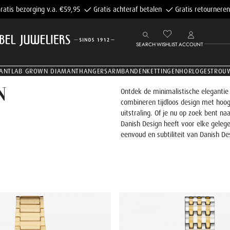
ratis bezorging v.a. €59,95
Gratis achteraf betalen
Gratis retourneren
42
SEARCH
WISHLIST
ACCOUNT
ANT
LAB GROWN DIAMANT
HANGERS
ARMBANDEN
KETTINGEN
HORLOGES
TROU
N
Ontdek de minimalistische elegantie 
combineren tijdloos design met hoog
uitstraling. Of je nu op zoek bent na
Danish Design heeft voor elke geleg
eenvoud en subtiliteit van Danish Des