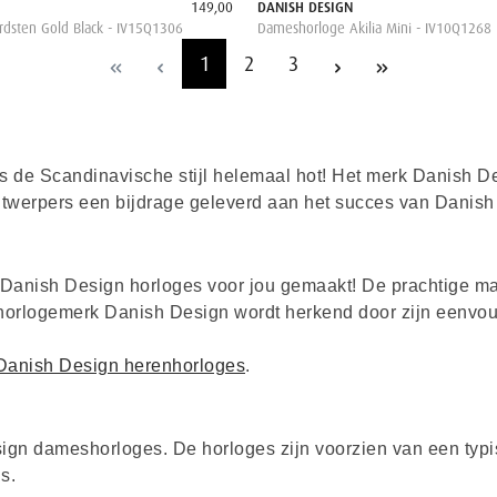
149,00
DANISH DESIGN
dsten Gold Black - IV15Q1306
Dameshorloge Akilia Mini - IV10Q1268
1
2
3
ie is de Scandinavische stijl helemaal hot! Het merk Danish 
twerpers een bijdrage geleverd aan het succes van Danis
e Danish Design horloges voor jou gemaakt! De prachtige mat
horlogemerk Danish Design wordt herkend door zijn eenvoud
Danish Design herenhorloges
.
ign dameshorloges. De horloges zijn voorzien van een typi
s.