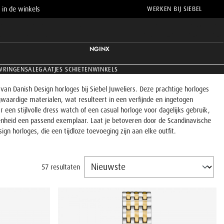
 in de winkels
WERKEN BIJ SIEBEL
9 TOO MANY REQUESTS
NGINX
WRINGEN
SALE
GAATJES SCHIETEN
WINKELS
van Danish Design horloges bij Siebel Juweliers. Deze prachtige horloges
waardige materialen, wat resulteert in een verfijnde en ingetogen
ar een stijlvolle dress watch of een casual horloge voor dagelijks gebruik,
enheid een passend exemplaar. Laat je betoveren door de Scandinavische
ign horloges, die een tijdloze toevoeging zijn aan elke outfit.
57 resultaten