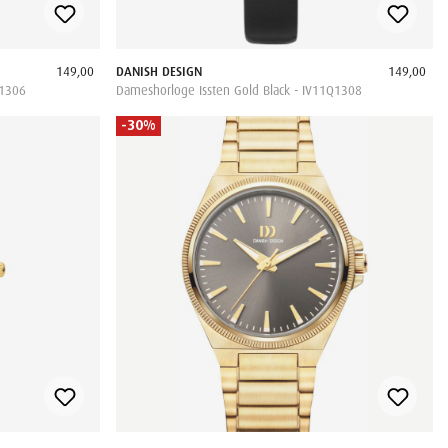
149,00
DANISH DESIGN
149,00
Q1306
Dameshorloge Issten Gold Black - IV11Q1308
-30%