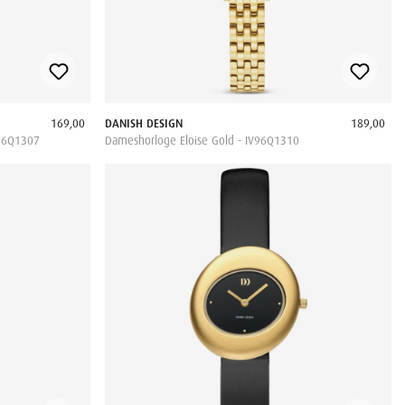
169,00
DANISH DESIGN
189,00
V66Q1307
Dameshorloge Eloise Gold - IV96Q1310