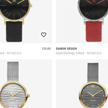
139,00
DANISH DESIGN
hed - IV11Q1313
Dameshorloge Frihed - IV24Q1313