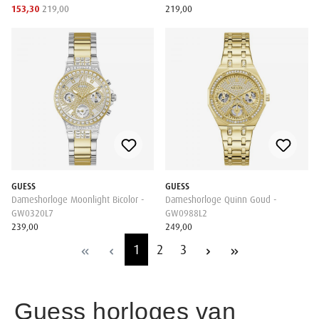
153,30
219,00
219,00
GUESS
GUESS
Dameshorloge Moonlight Bicolor -
Dameshorloge Quinn Goud -
GW0320L7
GW0988L2
239,00
249,00
1
2
3
Guess horloges van