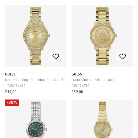
GUESS
GUESS
Dameshorloge Shooting Star Goud
Dameshorloge Petal Goud -
- GW0746L2
GW0747L2
219,00
239,00
-30%