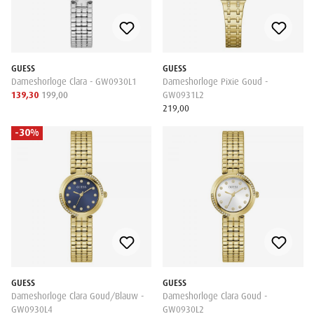
GUESS
GUESS
Dameshorloge Clara - GW0930L1
Dameshorloge Pixie Goud -
139,30
199,00
GW0931L2
219,00
-30%
GUESS
GUESS
Dameshorloge Clara Goud/Blauw -
Dameshorloge Clara Goud -
GW0930L4
GW0930L2