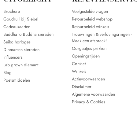
UITGELICHT
KLANTENSERVI
Brochure
Veelgestelde vragen
Goudruil bij Siebel
Retourbeleid webshop
Cadeaukaarten
Retourbeleid winkels
Buddha to Buddha sieraden
Trouwringen & verlovingsringen -
Maak een afspraak!
Seiko horloges
Oorgaatjes prikken
Diamanten sieraden
Openingstijden
Influencers
Contact
Lab grown diamant
Winkels
Blog
Actievoorwaarden
Poetsmiddelen
Disclaimer
Algemene voorwaarden
Privacy & Cookies