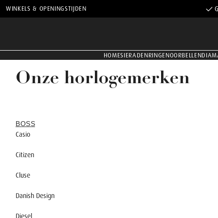
WINKELS & OPENINGSTIJDEN
G
HOME
SIERADEN
RINGEN
OORBELLEN
DIAM
Onze horlogemerken
BOSS
Casio
Citizen
Cluse
Danish Design
Diesel