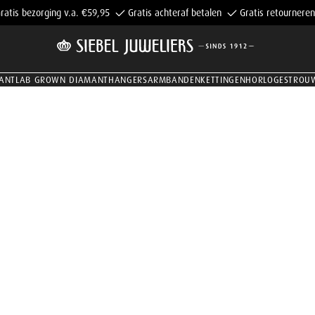
ratis bezorging v.a. €59,95
Gratis achteraf betalen
Gratis retourneren
ANT
LAB GROWN DIAMANT
HANGERS
ARMBANDEN
KETTINGEN
HORLOGES
TROU