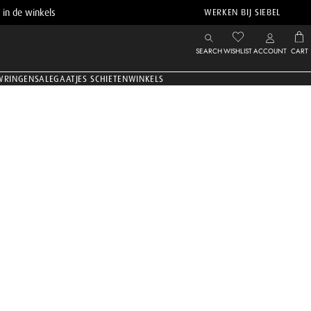
 in de winkels
WERKEN BIJ SIEBEL
SEARCH
WISHLIST
ACCOUNT
CART
WRINGEN
SALE
GAATJES SCHIETEN
WINKELS