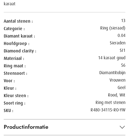
karaat
13
Aantal stenen
Ring (sieraad)
Categorie
0.04
Diamant karaat
Sieraden
Hoofdgroep
SI1
Diamond clarity
14 karaat goud
Materiaal
56
Ring maat
Diamant
Robijn
Steensoort
Vrouwen
Voor
Geel
Kleur
Rood, Wit
Kleur steen
Ring met stenen
Soort ring
R480-34115-RO-YW
SKU
Productinformatie