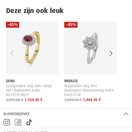
Deze zijn ook leuk
-45%
-45%
-45
GEMS
Geelg
en d
SA-Y
2,399
GEMS
MIRACLE
Geelgouden ring rode robijn
Witgouden ring met
met diamanten R480-
diamanten bloemvormig R404-
RG74737-RU-Y
R40577-W
2,099.00 €
1,154.45 €
1,899.00 €
1,044.45 €
KLANTENSERVICE