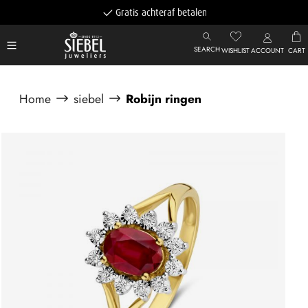
Gratis achteraf betalen
SEARCH
WISHLIST
ACCOUNT
CART
Home
siebel
Robijn ringen
Afbeeldingengalerij overslaan