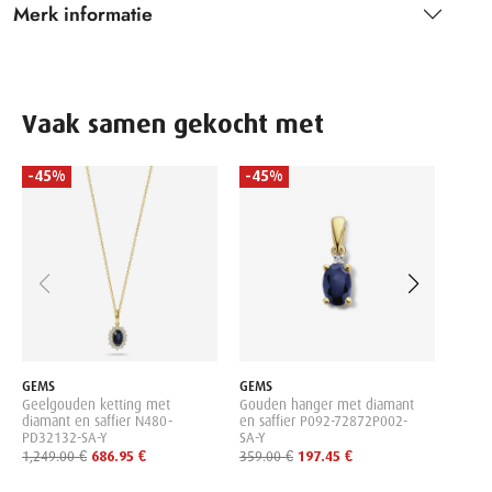
Merk informatie
Vaak samen gekocht met
-45%
-45%
CITIZ
Heren
Autom
58X
349.0
GEMS
GEMS
Geelgouden ketting met
Gouden hanger met diamant
diamant en saffier N480-
en saffier P092-72872P002-
PD32132-SA-Y
SA-Y
1,249.00 €
686.95 €
359.00 €
197.45 €