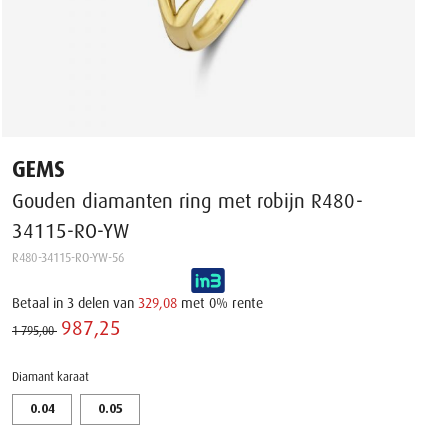
GEMS
Gouden diamanten ring met robijn R480-
34115-RO-YW
R480-34115-RO-YW-56
Betaal in 3 delen van
329,08
met 0% rente
987,25 ‌
1 795,00 ‌
Diamant karaat
0.04
0.05