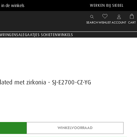
 in de winkels
WERKEN BIJ SIEBEL
SEARCH
WISHLIST
ACCOUNT
CART
WRINGEN
SALE
GAATJES SCHIETEN
WINKELS
lated met zirkonia - SJ-E2700-CZ-YG
WINKELVOORRAAD