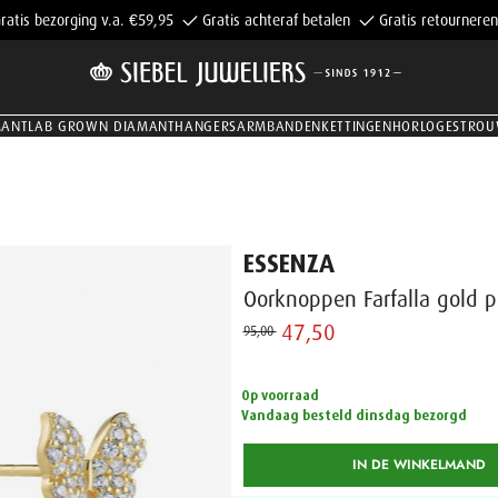
ratis bezorging v.a. €59,95
Gratis achteraf betalen
Gratis retourneren
MANT
LAB GROWN DIAMANT
HANGERS
ARMBANDEN
KETTINGEN
HORLOGES
TROU
ESSENZA
Oorknoppen Farfalla gold p
47,50 ‌
95,00 ‌
Op voorraad
Vandaag besteld dinsdag bezorgd
IN DE WINKELMAND