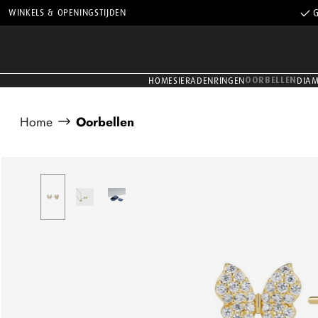
WINKELS & OPENINGSTIJDEN
G
OORBELLEN
HOME
SIERADEN
RINGEN
DIA
Home
Oorbellen
Afbeeldingengalerij overslaan