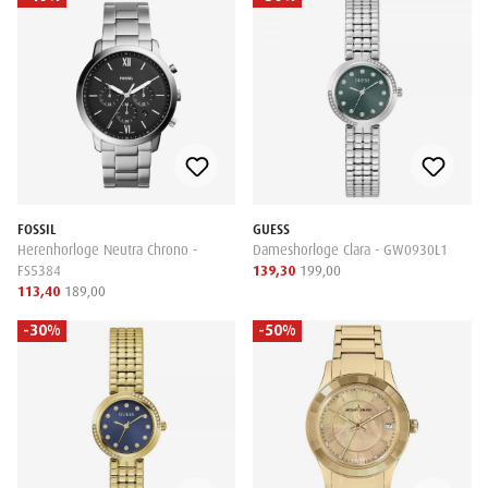
FOSSIL
GUESS
Herenhorloge Neutra Chrono -
Dameshorloge Clara - GW0930L1
FS5384
139,30
199,00
113,40
189,00
-30%
-50%