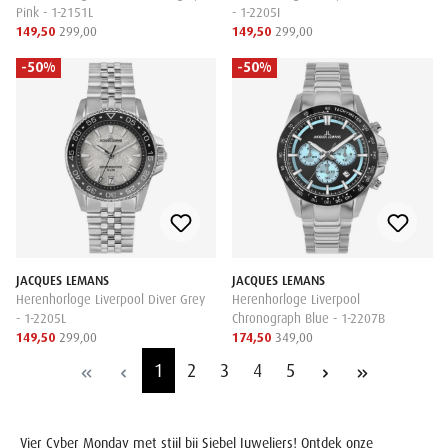
Pink - 1-2151L
- 1-2205I
149,50
299,00
149,50
299,00
-50%
-50%
JACQUES LEMANS
JACQUES LEMANS
Herenhorloge Liverpool Diver Grey
Herenhorloge Liverpool
- 1-2205L
Chronograph Blue - 1-2207B
149,50
299,00
174,50
349,00
1
2
3
4
5
Vier Cyber Monday met stijl bij Siebel Juweliers! Ontdek onze