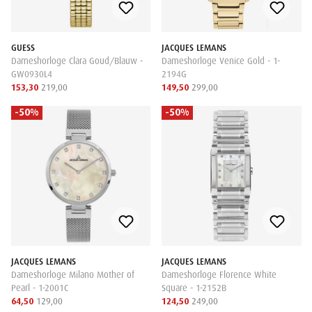
GUESS
JACQUES LEMANS
Dameshorloge Clara Goud/Blauw -
Dameshorloge Venice Gold - 1-
GW0930L4
2194G
153,30
219,00
149,50
299,00
-50%
-50%
JACQUES LEMANS
JACQUES LEMANS
Dameshorloge Milano Mother of
Dameshorloge Florence White
Pearl - 1-2001C
Square - 1-2152B
64,50
129,00
124,50
249,00