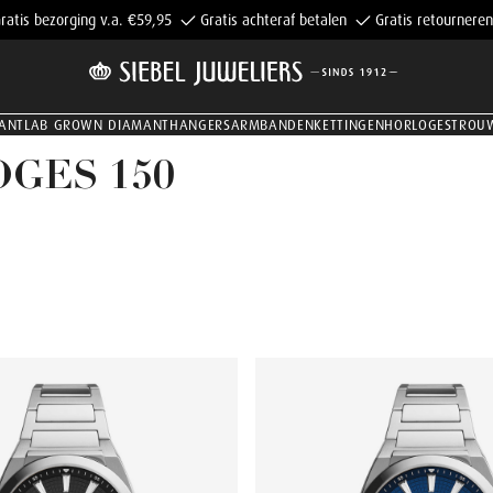
ratis bezorging v.a. €59,95
Gratis achteraf betalen
Gratis retourneren
ANT
LAB GROWN DIAMANT
HANGERS
ARMBANDEN
KETTINGEN
HORLOGES
TROU
GES 150