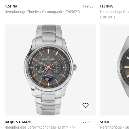
FESTINA
199,00
FESTINA
Herenhorloge Timeless Chronograph - F20562-3
Herenhorloge Chro
F20759-1
JACQUES LEMANS
229,00
SEIKO
Herenhorloge Derby Moonphase 43 mm - 1-
Herenhorloge - S