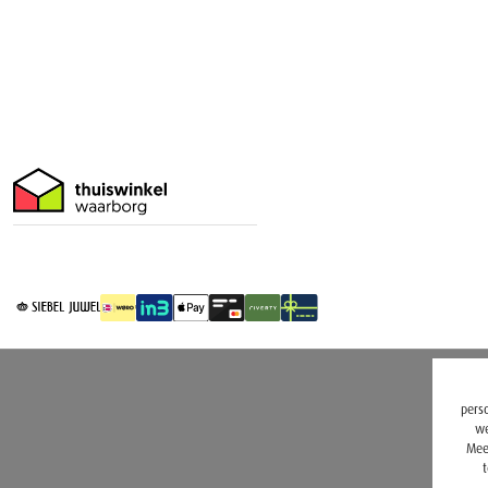
perso
we
Mee
t