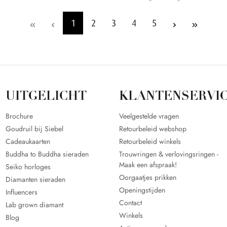
1
2
3
4
5
UITGELICHT
KLANTENSERVI
Brochure
Veelgestelde vragen
Goudruil bij Siebel
Retourbeleid webshop
Cadeaukaarten
Retourbeleid winkels
Buddha to Buddha sieraden
Trouwringen & verlovingsringen -
Maak een afspraak!
Seiko horloges
Oorgaatjes prikken
Diamanten sieraden
Openingstijden
Influencers
Contact
Lab grown diamant
Winkels
Blog