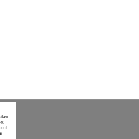
ruiken
er.
koord
en