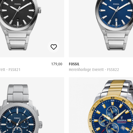
179,00
FOSSIL
ett - FS5821
Herenhorloge Everett - FS5822