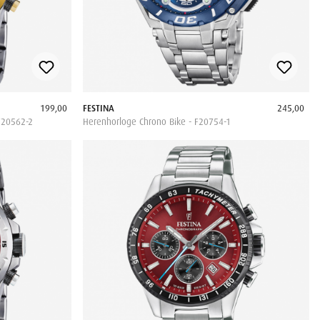
199,00
FESTINA
245,00
F20562-2
Herenhorloge Chrono Bike - F20754-1