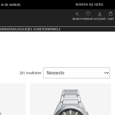
 in de winkels
WERKEN BIJ SIEBEL
SEARCH
WISHLIST
ACCOUNT
CART
WRINGEN
SALE
GAATJES SCHIETEN
WINKELS
281 resultaten