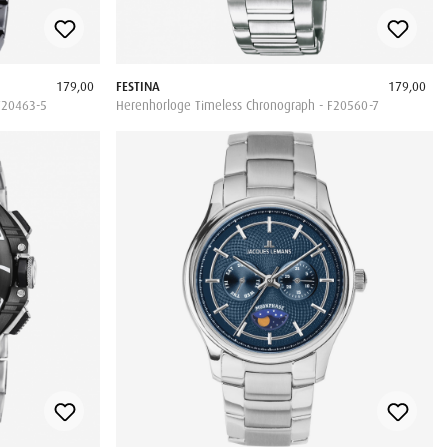
179,00
FESTINA
179,00
F20463-5
Herenhorloge Timeless Chronograph - F20560-7