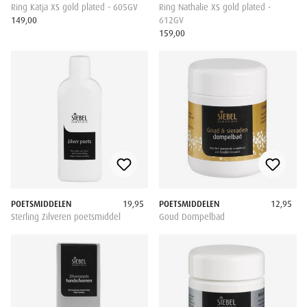
Ring Katja XS gold plated - 605GV
Ring Nathalie XS gold plated -
149,00
612GV
159,00
POETSMIDDELEN
19,95
POETSMIDDELEN
12,95
Sterling Zilveren poetsmiddel
Goud Dompelbad