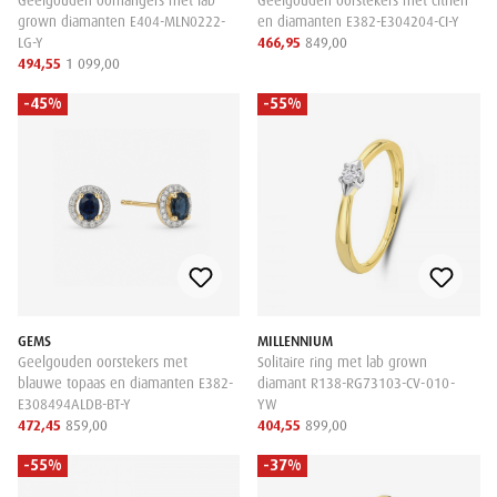
Geelgouden oorhangers met lab
Geelgouden oorstekers met citrien
grown diamanten E404-MLN0222-
en diamanten E382-E304204-CI-Y
LG-Y
466,95
849,00
494,55
1 099,00
-45%
-55%
GEMS
MILLENNIUM
Geelgouden oorstekers met
Solitaire ring met lab grown
blauwe topaas en diamanten E382-
diamant R138-RG73103-CV-010-
E308494ALDB-BT-Y
YW
472,45
859,00
404,55
899,00
-55%
-37%