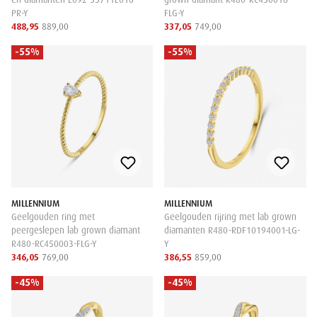
PR-Y
FLG-Y
488,95
889,00
337,05
749,00
-55%
-55%
MILLENNIUM
MILLENNIUM
Geelgouden ring met
Geelgouden rijring met lab grown
peergeslepen lab grown diamant
diamanten R480-RDF10194001-LG-
R480-RC450003-FLG-Y
Y
346,05
769,00
386,55
859,00
-45%
-45%