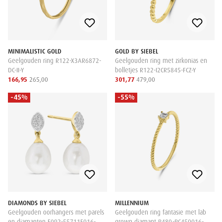
MINIMALISTIC GOLD
GOLD BY SIEBEL
Geelgouden ring R122-X3AR6872-
Geelgouden ring met zirkonias en
DC-II-Y
bolletjes R122-I2CR5845-FCZ-Y
166,95
265,00
301,77
479,00
-45%
-55%
DIAMONDS BY SIEBEL
MILLENNIUM
Geelgouden oorhangers met parels
Geelgouden ring fantasie met lab
en diamanten E092-55711E016-
grown diamant R480-RC450016-