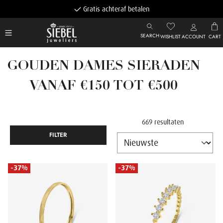
Gratis achteraf betalen
SEARCH
WISHLIST
ACCOUNT
CART
GOUDEN DAMES SIERADEN
VANAF €150 TOT €500
669 resultaten
FILTER
-37%
-37%