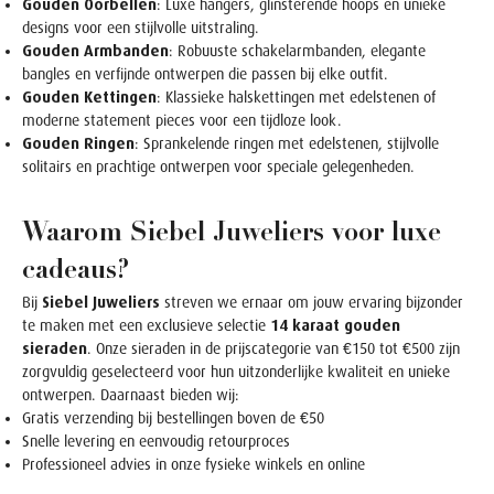
Gouden Oorbellen
: Luxe hangers, glinsterende hoops en unieke
designs voor een stijlvolle uitstraling.
Gouden Armbanden
: Robuuste schakelarmbanden, elegante
bangles en verfijnde ontwerpen die passen bij elke outfit.
Gouden Kettingen
: Klassieke halskettingen met edelstenen of
moderne statement pieces voor een tijdloze look.
Gouden Ringen
: Sprankelende ringen met edelstenen, stijlvolle
solitairs en prachtige ontwerpen voor speciale gelegenheden.
Waarom Siebel Juweliers voor luxe
cadeaus?
Bij
Siebel Juweliers
streven we ernaar om jouw ervaring bijzonder
te maken met een exclusieve selectie
14 karaat gouden
sieraden
. Onze sieraden in de prijscategorie van €150 tot €500 zijn
zorgvuldig geselecteerd voor hun uitzonderlijke kwaliteit en unieke
ontwerpen. Daarnaast bieden wij:
Gratis verzending bij bestellingen boven de €50
Snelle levering en eenvoudig retourproces
Professioneel advies in onze fysieke winkels en online