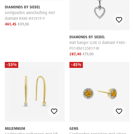
DIAMONDS BY SIEBEL
Geelgouden aanschuifring met
diamant R480-R41819-Y
461,45
839,00
DIAMONDS BY SIEBEL
Hart hanger 0,08 ct diamant P480-
P01-BS0125R17-W
287,40
479,00
-55%
-45%
MILLENNIUM
GEMS