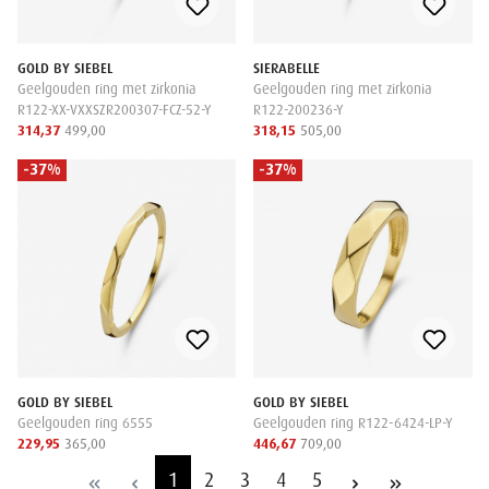
GOLD BY SIEBEL
SIERABELLE
Geelgouden ring met zirkonia
Geelgouden ring met zirkonia
R122-XX-VXXSZR200307-FCZ-52-Y
R122-200236-Y
314,37
499,00
318,15
505,00
-37%
-37%
GOLD BY SIEBEL
GOLD BY SIEBEL
Geelgouden ring 6555
Geelgouden ring R122-6424-LP-Y
229,95
365,00
446,67
709,00
1
2
3
4
5