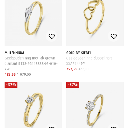
MILLENNIUM
GOLD BY SIEBEL
Geelgouden ring met lab grown
Geelgouden ring dubbel hart
diamant R138-RG113838-LG-010-
XXAR6447-Y
YW
292,95
465,00
485,55
1 079,00
-37%
-37%